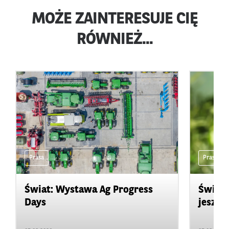
MOŻE ZAINTERESUJE CIĘ
RÓWNIEŻ...
Prasa
Prasa
Świat: Wystawa Ag Progress
Świat
Days
jeszcz