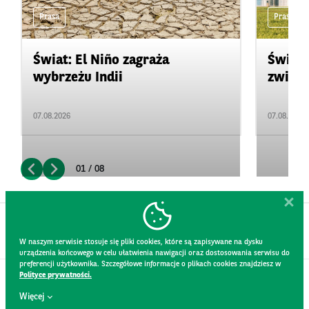
Prasa
Prasa
Świat: El Niño zagraża
Świat:
wybrzeżu Indii
zwięks
07.08.2026
07.08.2026
01 / 08
W naszym serwisie stosuje się pliki cookies, które są zapisywane na dysku
urządzenia końcowego w celu ułatwienia nawigacji oraz dostosowania serwisu do
preferencji użytkownika. Szczegółowe informacje o plikach cookies znajdziesz w
Polityce prywatności.
KONTAKT
Więcej
REGULAMIN STRONY