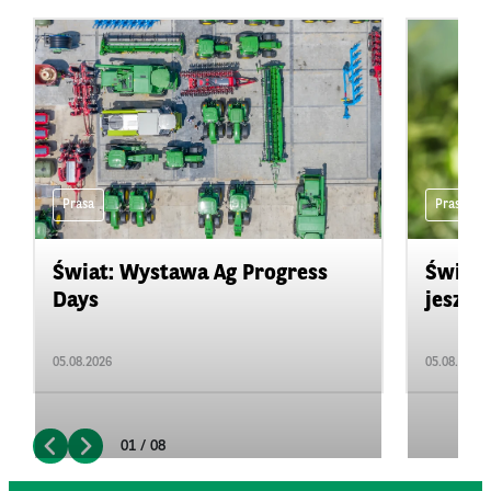
Prasa
Prasa
Świat: Wystawa Ag Progress
Świat
Days
jeszcz
05.08.2026
05.08.2026
01 / 08