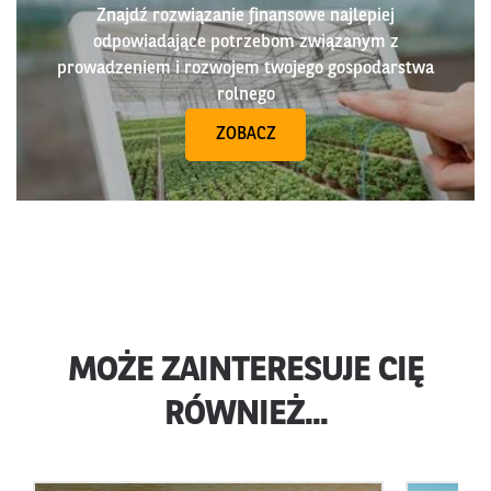
Znajdź rozwiązanie finansowe najlepiej
odpowiadające potrzebom związanym z
prowadzeniem i rozwojem twojego gospodarstwa
rolnego
ZOBACZ
MOŻE ZAINTERESUJE CIĘ
RÓWNIEŻ...