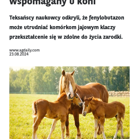
wspomagany u koni
Teksańscy naukowcy odkryli, że fenylobutazon
może utrudniać komórkom jajowym klaczy
przekształcenie się w zdolne do życia zarodki.
www.agdaily.com
23.08.2024