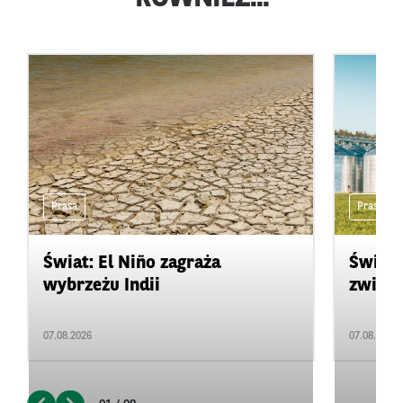
Prasa
Prasa
Świat: El Niño zagraża
Świat:
wybrzeżu Indii
zwięks
07.08.2026
07.08.2026