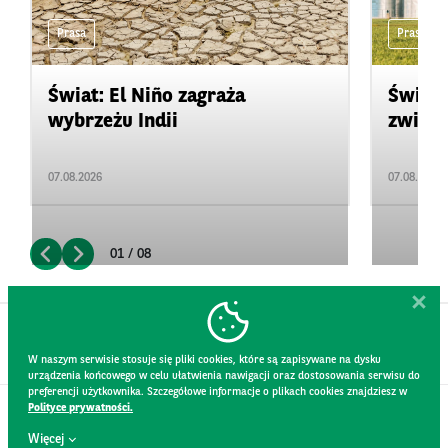
Prasa
Prasa
Świat: El Niño zagraża
Świat:
wybrzeżu Indii
zwięks
07.08.2026
07.08.2026
01 / 08
W naszym serwisie stosuje się pliki cookies, które są zapisywane na dysku
urządzenia końcowego w celu ułatwienia nawigacji oraz dostosowania serwisu do
preferencji użytkownika. Szczegółowe informacje o plikach cookies znajdziesz w
Polityce prywatności.
KONTAKT
Więcej
REGULAMIN STRONY