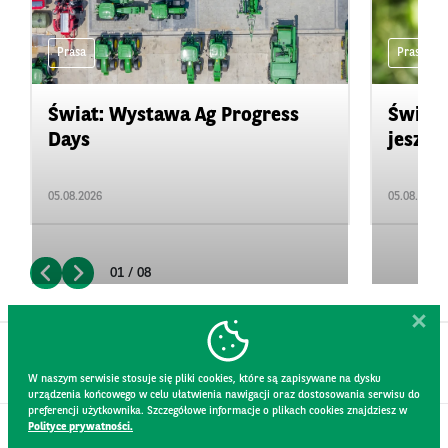
Prasa
Prasa
Świat: Wystawa Ag Progress
Świat
Days
jeszcz
05.08.2026
05.08.2026
01 / 08
W naszym serwisie stosuje się pliki cookies, które są zapisywane na dysku
urządzenia końcowego w celu ułatwienia nawigacji oraz dostosowania serwisu do
preferencji użytkownika. Szczegółowe informacje o plikach cookies znajdziesz w
Polityce prywatności.
KONTAKT