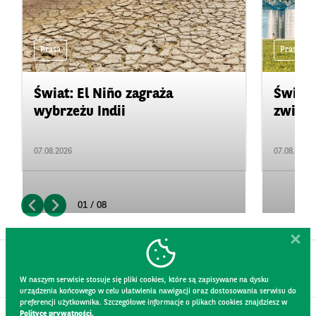
Prasa
Prasa
Świat: El Niño zagraża
Świat:
wybrzeżu Indii
zwięks
07.08.2026
07.08.2026
01 / 08
W naszym serwisie stosuje się pliki cookies, które są zapisywane na dysku
urządzenia końcowego w celu ułatwienia nawigacji oraz dostosowania serwisu do
preferencji użytkownika. Szczegółowe informacje o plikach cookies znajdziesz w
Polityce prywatności.