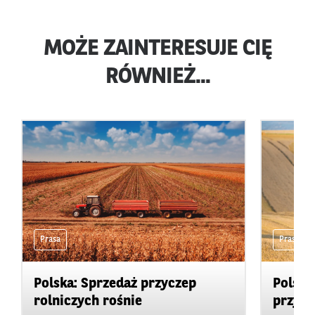
MOŻE ZAINTERESUJE CIĘ
RÓWNIEŻ...
Prasa
Prasa
Polska: Sprzedaż przyczep
Polska
rolniczych rośnie
przypu