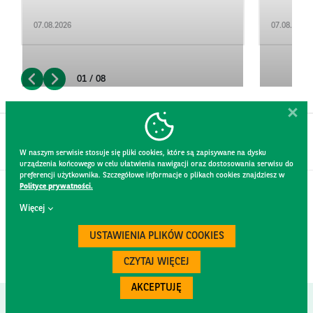
07.08.2026
07.08.2026
01 / 08
W naszym serwisie stosuje się pliki cookies, które są zapisywane na dysku
urządzenia końcowego w celu ułatwienia nawigacji oraz dostosowania serwisu do
preferencji użytkownika. Szczegółowe informacje o plikach cookies znajdziesz w
Polityce prywatności.
KONTAKT
Więcej
REGULAMIN STRONY
POLITYKA PRYWATNOŚCI
USTAWIENIA PLIKÓW COOKIES
RODO
BEZPIECZEŃSTWO
CZYTAJ WIĘCEJ
AKCEPTUJĘ
Created by
300.codes