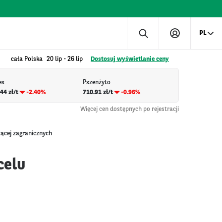
PL
cała Polska
20 lip
-
26 lip
Dostosuj wyświetlanie ceny
es
Pszenżyto
44 zł/t
-2.40%
710.91 zł/t
-0.96%
Więcej cen dostępnych po rejestracji
ącej zagranicznych
celu