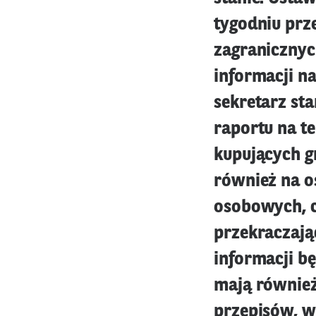
tygodniu prz
zagranicznyc
informacji na
sekretarz st
raportu na t
kupujących g
również na o
osobowych, c
przekraczają
informacji b
mają również
przepisów, 