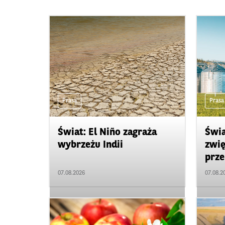
Prasa
Prasa
Świat: El Niño zagraża
Świa
wybrzeżu Indii
zwię
prze
07.08.2026
07.08.2