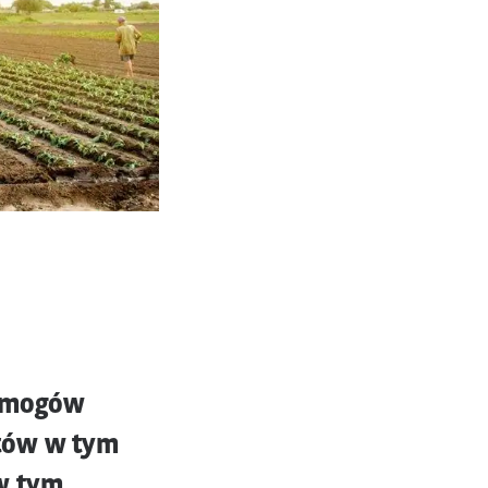
wymogów
ntów w tym
w tym