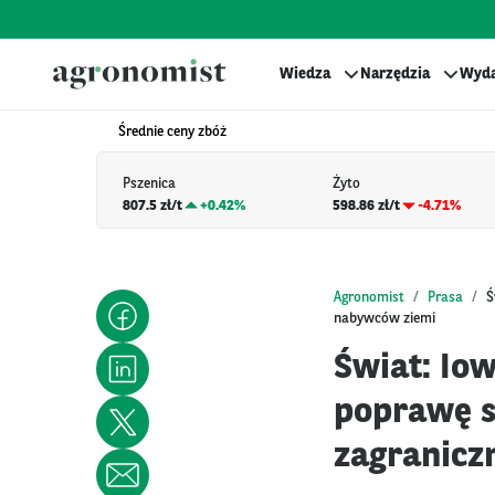
Wiedza
Narzędzia
Wyda
Średnie ceny zbóż
Pszenica
Żyto
807.5 zł/t
+
0.42%
598.86 zł/t
-4.71%
Agronomist
Prasa
Ś
nabywców ziemi
Świat: Io
poprawę s
zagranicz