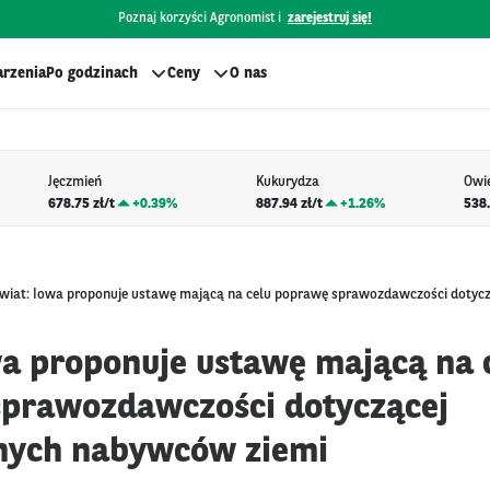
Poznaj korzyści Agronomist i
zarejestruj się!
rzenia
Po godzinach
Ceny
O nas
Jęczmień
Kukurydza
Owi
678.75 zł/t
+
0.39%
887.94 zł/t
+
1.26%
538.
wiat: Iowa proponuje ustawę mającą na celu poprawę sprawozdawczości dotycz
wa proponuje ustawę mającą na 
prawozdawczości dotyczącej
nych nabywców ziemi