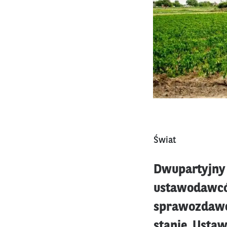
Świat
Dwupartyjny
ustawodawcó
sprawozdawcz
stanie. Usta