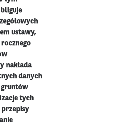
bliguje
czegółowych
tem ustawy,
 rocznego
rów
wy nakłada
otnych danych
h gruntów
zacje tych
 przepisy
anie
i