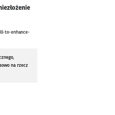
niezłożenie
ill-to-enhance-
cznego,
sowo na rzecz