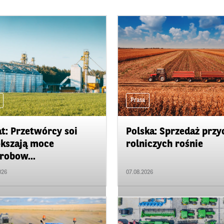
Prasa
t: Przetwórcy soi
Polska: Sprzedaż przy
kszają moce
rolniczych rośnie
robow...
026
07.08.2026