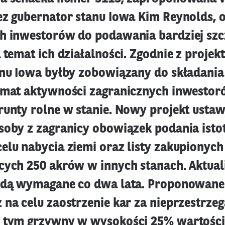
ez gubernator stanu Iowa Kim Reynolds, o
h inwestorów do podawania bardziej sz
 temat ich działalności. Zgodnie z projek
anu Iowa byłby zobowiązany do składania
emat aktywności zagranicznych inwesto
runty rolne w stanie. Nowy projekt usta
soby z zagranicy obowiązek podania ist
elu nabycia ziemi oraz listy zakupionyc
cych 250 akrów w innych stanach. Aktuali
ędą wymagane co dwa lata. Proponowane
 na celu zaostrzenie kar za nieprzestrzeg
w tym grzywny w wysokości 25% wartośc