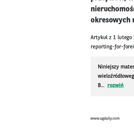
nieruchomośc
okresowych 
Artykuł z 1 lutego
reporting-for-for
Niniejszy mater
wieloźródłoweg
B...
rozwiń
www.agdaily.com