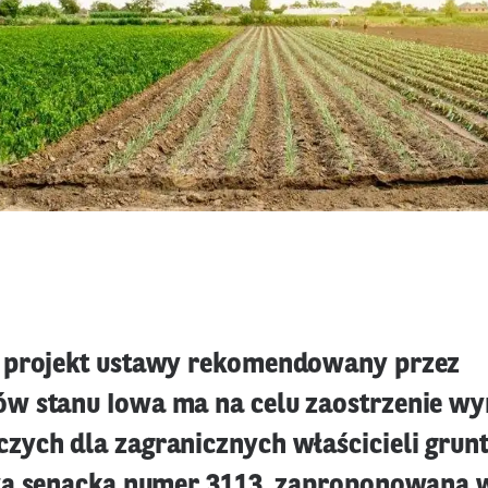
 projekt ustawy rekomendowany przez
w stanu Iowa ma na celu zaostrzenie 
ych dla zagranicznych właścicieli gru
wa senacka numer 3113, zaproponowana 