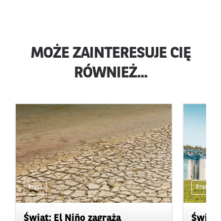
MOŻE ZAINTERESUJE CIĘ
RÓWNIEŻ...
Prasa
Prasa
Świat: El Niño zagraża
Świat: