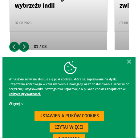
wybrzeżu Indii
zwięks
07.08.2026
07.08.2026
01 / 08
W naszym serwisie stosuje się pliki cookies, które są zapisywane na dysku
urządzenia końcowego w celu ułatwienia nawigacji oraz dostosowania serwisu do
preferencji użytkownika. Szczegółowe informacje o plikach cookies znajdziesz w
Polityce prywatności.
KONTAKT
Więcej
REGULAMIN STRONY
POLITYKA PRYWATNOŚCI
USTAWIENIA PLIKÓW COOKIES
RODO
BEZPIECZEŃSTWO
CZYTAJ WIĘCEJ