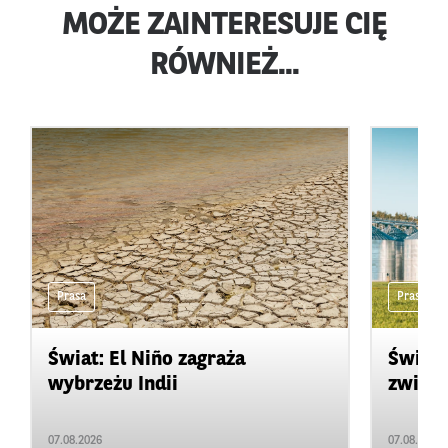
MOŻE ZAINTERESUJE CIĘ
RÓWNIEŻ...
Prasa
Prasa
Świat: El Niño zagraża
Świat:
wybrzeżu Indii
zwięks
07.08.2026
07.08.2026