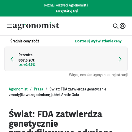
Poznaj korzyści Agronomist i
zarejestruj się!
Średnie ceny zbóż
Dostosuj wyświetlanie ceny
Pszenica
807.5 zł/t
+
0.42%
Więcej cen dostępnych po rejestracji
Agronomist
Prasa
Świat: FDA zatwierdza genetycznie
zmodyfikowaną odmianę jabłek Arctic Gala
Świat: FDA zatwierdza
genetycznie