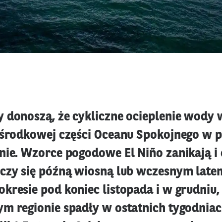
 donoszą, że cykliczne ocieplenie wody 
 środkowej części Oceanu Spokojnego w p
nie. Wzorce pogodowe El Niño zanikają i o
czy się późną wiosną lub wczesnym late
kresie pod koniec listopada i w grudniu
m regionie spadły w ostatnich tygodniac