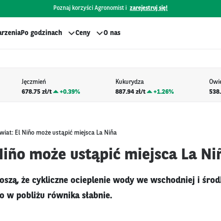
Poznaj korzyści Agronomist i
zarejestruj się!
rzenia
Po godzinach
Ceny
O nas
Jęczmień
Kukurydza
Owi
678.75 zł/t
+
0.39%
887.94 zł/t
+
1.26%
538.
wiat: El Niño może ustąpić miejsca La Niña
Niño może ustąpić miejsca La Ni
szą, że cykliczne ocieplenie wody we wschodniej i środ
 w pobliżu równika słabnie.