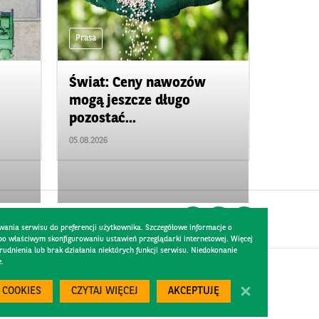
Prasa
Świat: Ceny nawozów
mogą jeszcze długo
pozostać...
05.08.2026
wania serwisu do preferencji użytkownika. Szczegółowe informacje o
 po właściwym skonfigurowaniu ustawień przeglądarki internetowej. Więcej
dnienia lub brak działania niektórych funkcji serwisu. Niedokonanie
e.
Created by
300.codes
 COOKIES
CZYTAJ WIĘCEJ
AKCEPTUJĘ