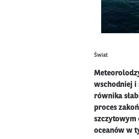
Świat
Meteorolodzy
wschodniej i
równika słab
proces zakoń
szczytowym o
oceanów w ty