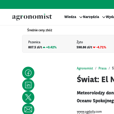
Wiedza
Narzędzia
Wyda
Średnie ceny zbóż
Pszenica
Żyto
807.5 zł/t
+
0.42%
598.86 zł/t
-4.71%
Agronomist
Prasa
Ś
Świat: El 
Meteorolodzy dono
Oceanu Spokojnego
www.agdaily.com