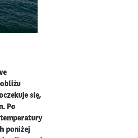
we
obliżu
czekuje się,
m. Po
, temperatury
h poniżej