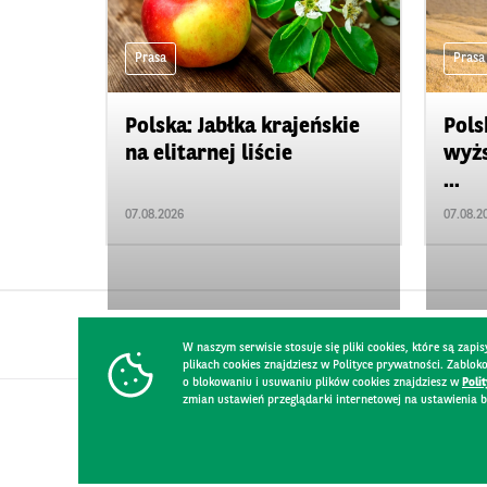
Prasa
Prasa
Polska: Jabłka krajeńskie
Pols
na elitarnej liście
wyżs
...
07.08.2026
07.08.2
W naszym serwisie stosuje się pliki cookies, które są za
plikach cookies znajdziesz w Polityce prywatności. Zablo
o blokowaniu i usuwaniu plików cookies znajdziesz w
Poli
zmian ustawień przeglądarki internetowej na ustawienia b
KONTAKT
REGULAMIN STRONY
POLITYKA PRYWATNOŚCI
RO