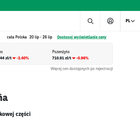
PL
cała Polska
20 lip
-
26 lip
Dostosuj wyświetlanie ceny
es
Pszenżyto
44 zł/t
-2.40%
710.91 zł/t
-0.96%
Więcej cen dostępnych po rejestracji
ña
kowej części