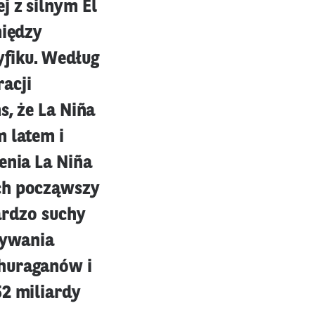
j z silnym El
między
yfiku. Według
acji
s, że La Niña
m latem i
enia La Niña
ach począwszy
bardzo suchy
ływania
 huraganów i
52 miliardy