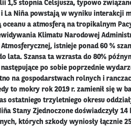
i 1,5 stopnia Celsjusza, typowo związane
 i La Niña powstają w wyniku interakcji 
 oceanu a atmosferą na tropikalnym Pac
widywania Klimatu Narodowej Administr
 Atmosferycznej, istnieje ponad 60 % szan
 do lata. Szansa ta wzrasta do 80% późny
y następujące po sobie poprzednie wydarz
ętno na gospodarstwach rolnych i rancz
iedy to mokry rok 2019 r. zamienił się w 
zas ostatniego trzyletniego okresu oddzia
Niña Stany Zjednoczone doświadczyły 14
lnych, których szkody wyniosły łącznie 2