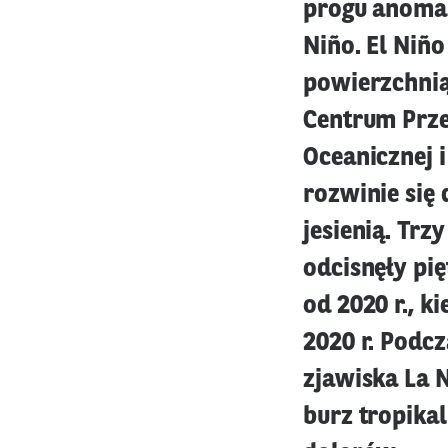
progu anomali
Niño. El Niño
powierzchnią
Centrum Prze
Oceanicznej i
rozwinie się
jesienią. Trz
odcisnęły pi
od 2020 r., k
2020 r. Podc
zjawiska La 
burz tropika