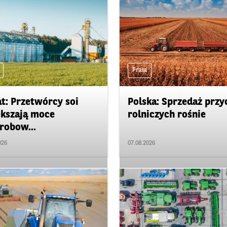
Prasa
t: Przetwórcy soi
Polska: Sprzedaż przy
kszają moce
rolniczych rośnie
robow...
026
07.08.2026