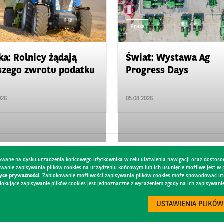
Prasa
ka: Rolnicy żądają
Świat: Wystawa Ag
zego zwrotu podatku
Progress Days
026
05.08.2026
pisywane na dysku urządzenia końcowego użytkownika w celu ułatwienia nawigacji oraz dostoso
kowanie zapisywania plików cookies na urządzeniu końcowym lub ich usunięcie możliwe jest w
tyce prywatności
. Zablokowanie możliwości zapisywania plików cookies może spowodować utru
lokujące zapisywanie plików cookies jest jednoznaczne z wyrażeniem zgody na ich zapisywani
DO
BEZPIECZEŃSTWO
USTAWIENIA PLIKÓW