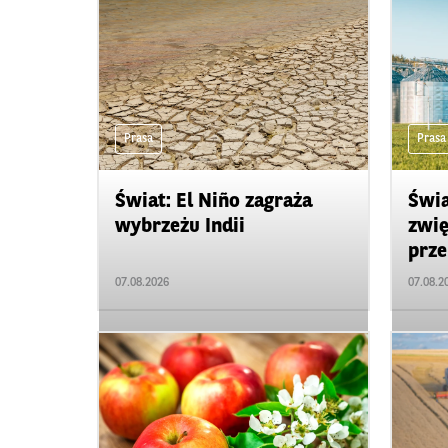
Prasa
Prasa
Świat: El Niño zagraża
Świa
wybrzeżu Indii
zwię
prze
07.08.2026
07.08.2