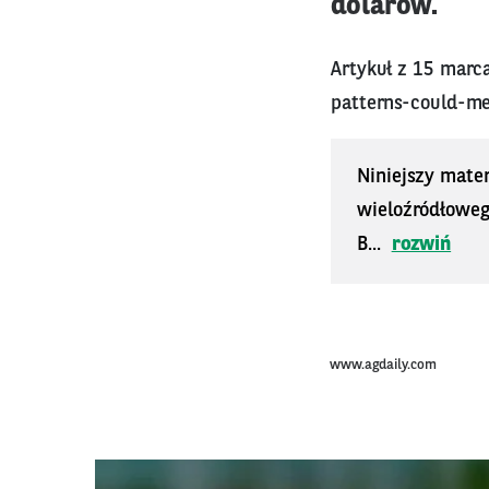
dolarów.
Artykuł z 15 marc
patterns-could-m
Niniejszy mater
wieloźródłoweg
B...
rozwiń
www.agdaily.com