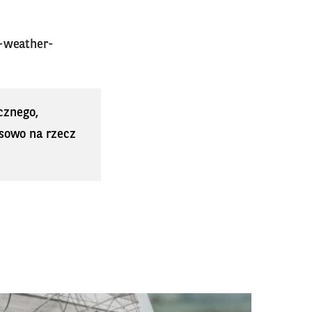
r-weather-
cznego,
sowo na rzecz