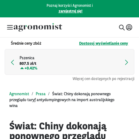
Poznaj korzyści Agronomist i
zarejestruj się!
Średnie ceny zbóż
Dostosuj wyświetlanie ceny
Pszenica
807.5 zł/t
+
0.42%
Więcej cen dostępnych po rejestracji
Agronomist
Prasa
Świat: Chiny dokonają ponownego
przeglądu taryf antydumpingowych na import australijskiego
wina
Świat: Chiny dokonają
ponownego przeglądu