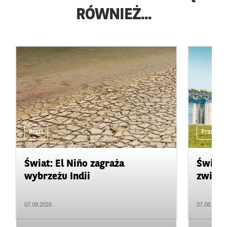
RÓWNIEŻ...
Prasa
Prasa
Świat: El Niño zagraża
Świat:
wybrzeżu Indii
zwięks
07.08.2026
07.08.2026