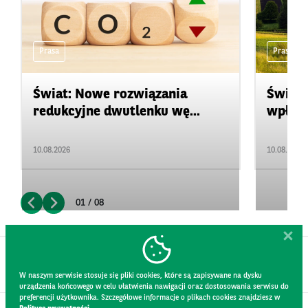
Prasa
Prasa
Świat: Nowe rozwiązania
Świat:
redukcyjne dwutlenku wę...
wpływ 
10.08.2026
10.08.2026
01 / 08
W naszym serwisie stosuje się pliki cookies, które są zapisywane na dysku
urządzenia końcowego w celu ułatwienia nawigacji oraz dostosowania serwisu do
preferencji użytkownika. Szczegółowe informacje o plikach cookies znajdziesz w