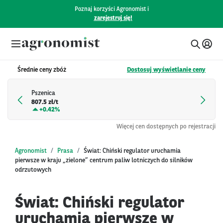
Poznaj korzyści Agronomist i
zarejestruj się!
Średnie ceny zbóż
Dostosuj wyświetlanie ceny
Pszenica
807.5 zł/t
+
0.42%
Więcej cen dostępnych po rejestracji
Agronomist
Prasa
Świat: Chiński regulator uruchamia
pierwsze w kraju „zielone” centrum paliw lotniczych do silników
odrzutowych
Świat: Chiński regulator
uruchamia pierwsze w