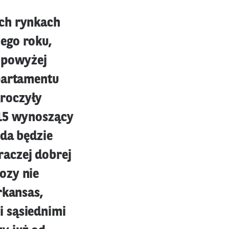
ich rynkach
ego roku,
y powyżej
epartamentu
roczyły
015 wynoszący
oda będzie
raczej dobrej
ozy nie
rkansas,
i sąsiednimi