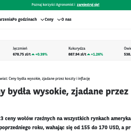
Poznaj korzyści Agronomist i
zarejestruj się!
rzenia
Po godzinach
Ceny
O nas
Jęczmień
Kukurydza
Owi
678.75 zł/t
+
0.39%
887.94 zł/t
+
1.26%
538.
wiat: Ceny bydła wysokie, zjadane przez koszty i inflację
y bydła wysokie, zjadane przez 
23 ceny wołów rzeźnych na wszystkich rynkach ameryka
 poprzedniego roku, wahając się od 155 do 170 USD, a p