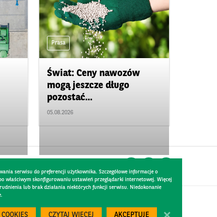
Prasa
Świat: Ceny nawozów
mogą jeszcze długo
pozostać...
05.08.2026
wania serwisu do preferencji użytkownika. Szczegółowe informacje o
 po właściwym skonfigurowaniu ustawień przeglądarki internetowej. Więcej
dnienia lub brak działania niektórych funkcji serwisu. Niedokonanie
e.
Created by
300.codes
 COOKIES
CZYTAJ WIĘCEJ
AKCEPTUJĘ