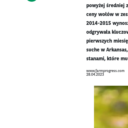
powyżej średniej 
ceny wołów w zesz
2014-2015 wynoszą
odgrywała kluczow
pierwszych miesię
suche w Arkansas,
stanami, które mu
www.farmprogress.com
28.04.2023