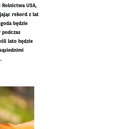
 Rolnictwa USA,
ając rekord z lat
ogoda będzie
y podczas
śli lato będzie
sąsiednimi
.