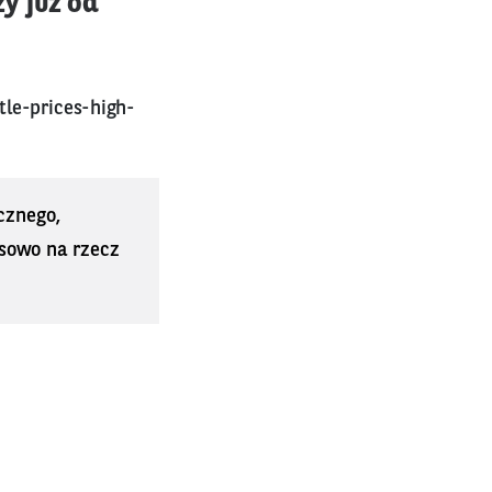
y już od
le-prices-high-
cznego,
sowo na rzecz