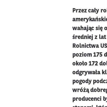
Przez cały r
amerykańskic
wahając się 
średniej z l
Rolnictwa US
poziom 175 d
około 172 do
odgrywała kl
pogody podcz
wróżą dobrego
producenci b