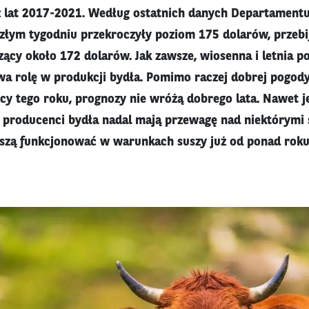
z lat 2017-2021. Według ostatnich danych Departamentu
łym tygodniu przekroczyły poziom 175 dolarów, przebij
cy około 172 dolarów. Jak zawsze, wiosenna i letnia p
a rolę w produkcji bydła. Pomimo raczej dobrej pogod
cy tego roku, prognozy nie wróżą dobrego lata. Nawet je
 producenci bydła nadal mają przewagę nad niektórymi 
szą funkcjonować w warunkach suszy już od ponad roku