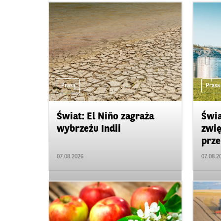
Prasa
Prasa
Świat: El Niño zagraża
Świa
wybrzeżu Indii
zwię
prze
07.08.2026
07.08.2