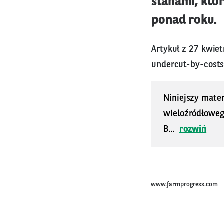
stanami, któ
ponad roku.
Artykuł z 27 kwie
undercut-by-costs
Niniejszy mater
wieloźródłoweg
B...
rozwiń
www.farmprogress.com