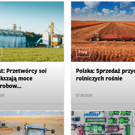
Prasa
t: Przetwórcy soi
Polska: Sprzedaż przy
kszają moce
rolniczych rośnie
robow...
026
07.08.2026