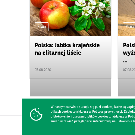
Prasa
Prasa
Polska: Jabłka krajeńskie
Pols
na elitarnej liście
wyżs
...
07.08.2026
07.08.2
W naszym serwisie stosuje się pliki cookies, które są za
plikach cookies znajdziesz w Polityce prywatności. Zablo
o blokowaniu i usuwaniu plików cookies znajdziesz w
Poli
zmian ustawień przeglądarki internetowej na ustawienia b
KONTAKT
REGULAMIN STRONY
POLITYKA PRYWATNOŚCI
RO