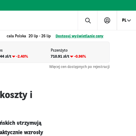
PL
cała Polska
20 lip
-
26 lip
Dostosuj wyświetlanie ceny
es
Pszenżyto
44 zł/t
-2.40%
710.91 zł/t
-0.96%
Więcej cen dostępnych po rejestracji
koszty i
ńskich utrzymują
raktycznie wzrosły