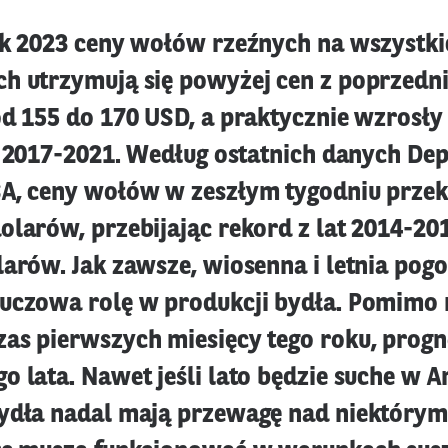
ok 2023 ceny wołów rzeźnych na wszystk
h utrzymują się powyżej cen z poprzedni
od 155 do 170 USD, a praktycznie wzrosł
at 2017-2021. Według ostatnich danych D
A, ceny wołów w zeszłym tygodniu przek
olarów, przebijając rekord z lat 2014-2
larów. Jak zawsze, wiosenna i letnia pog
uczowa rolę w produkcji bydła. Pomimo 
as pierwszych miesięcy tego roku, progn
 lata. Nawet jeśli lato będzie suche w A
ydła nadal mają przewagę nad niektórym