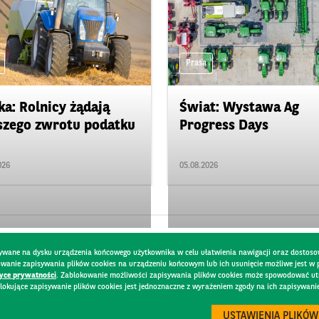
Prasa
ka: Rolnicy żądają
Świat: Wystawa Ag
zego zwrotu podatku
Progress Days
026
05.08.2026
pisywane na dysku urządzenia końcowego użytkownika w celu ułatwienia nawigacji oraz dostoso
kowanie zapisywania plików cookies na urządzeniu końcowym lub ich usunięcie możliwe jest w
tyce prywatności
. Zablokowanie możliwości zapisywania plików cookies może spowodować utru
lokujące zapisywanie plików cookies jest jednoznaczne z wyrażeniem zgody na ich zapisywani
DO
BEZPIECZEŃSTWO
USTAWIENIA PLIKÓW