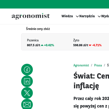
Wiedza
Narzędzia
Wyda
Średnie ceny zbóż
Pszenica
Żyto
807.5 zł/t
+
0.42%
598.86 zł/t
-4.71%
Agronomist
Prasa
Ś
Świat: Cen
inflację
Przez cały rok 20
się powyżej cen z