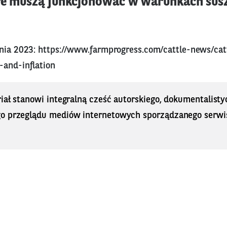
re muszą funkcjonować w warunkach susz
tnia 2023:
https://www.farmprogress.com/cattle-news/catt
-and-inflation
iał stanowi integralną cześć autorskiego, dokumentalisty
o przeglądu mediów internetowych sporządzanego serwi