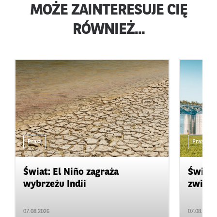
MOŻE ZAINTERESUJE CIĘ
RÓWNIEŻ...
Prasa
Prasa
Świat: El Niño zagraża
Świat:
wybrzeżu Indii
zwięks
07.08.2026
07.08.2026