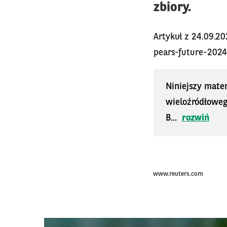
zbiory.
Artykuł z 24.09.2
pears-future-202
Niniejszy mater
wieloźródłoweg
B...
rozwiń
www.reuters.com