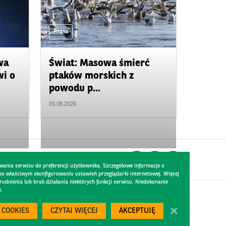
Prasa
wa
Świat: Masowa śmierć
wi o
ptaków morskich z
powodu p...
03.08.2026
wania serwisu do preferencji użytkownika. Szczegółowe informacje o
 po właściwym skonfigurowaniu ustawień przeglądarki internetowej. Więcej
dnienia lub brak działania niektórych funkcji serwisu. Niedokonanie
e.
Created by
300.codes
 COOKIES
CZYTAJ WIĘCEJ
AKCEPTUJĘ