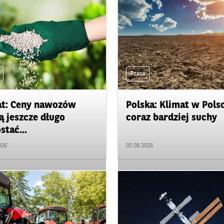
Prasa
t: Ceny nawozów
Polska: Klimat w Pols
 jeszcze długo
coraz bardziej suchy
stać...
026
05.08.2026