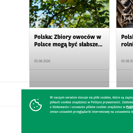
Prasa
Prasa
Polska: Zbiory owoców w
Pols
Polsce mogą być słabsze...
roln
05.08.2026
05.08.2
W naszym serwisie stosuje się pliki cookies, które są za
plikach cookies znajdziesz w Polityce prywatności. Zablo
o blokowaniu i usuwaniu plików cookies znajdziesz w
Poli
zmian ustawień przeglądarki internetowej na ustawienia b
KONTAKT
REGULAMIN STRONY
POLITYKA PRYWATNOŚCI
RO