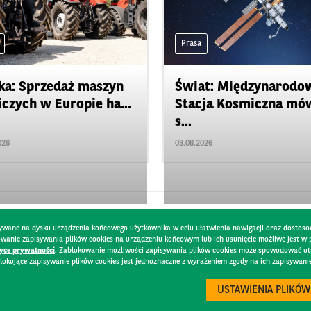
Prasa
ka: Sprzedaż maszyn
Świat: Międzynarodo
iczych w Europie ha...
Stacja Kosmiczna mó
s...
026
03.08.2026
pisywane na dysku urządzenia końcowego użytkownika w celu ułatwienia nawigacji oraz dostoso
kowanie zapisywania plików cookies na urządzeniu końcowym lub ich usunięcie możliwe jest w
tyce prywatności
. Zablokowanie możliwości zapisywania plików cookies może spowodować utru
lokujące zapisywanie plików cookies jest jednoznaczne z wyrażeniem zgody na ich zapisywani
DO
BEZPIECZEŃSTWO
USTAWIENIA PLIKÓW