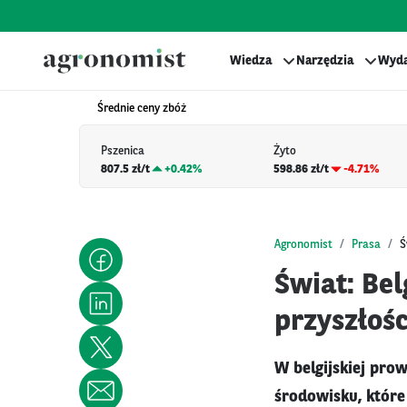
Wiedza
Narzędzia
Wyda
Średnie ceny zbóż
Pszenica
Żyto
807.5 zł/t
+
0.42%
598.86 zł/t
-4.71%
Agronomist
Prasa
Ś
Świat: Bel
przyszłośc
W belgijskiej pro
środowisku, które