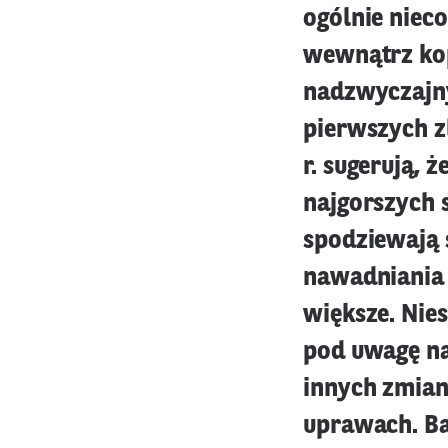
ogólnie niec
wewnątrz kop
nadzwyczajny
pierwszych 
r. sugerują, 
najgorszych 
spodziewają 
nawadniania 
większe. Nies
pod uwagę n
innych zmian
uprawach. Ba