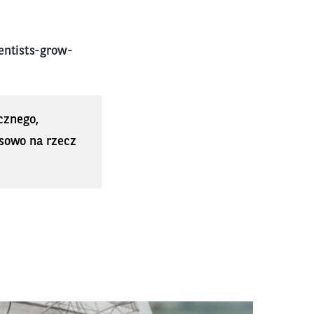
entists-grow-
cznego,
sowo na rzecz