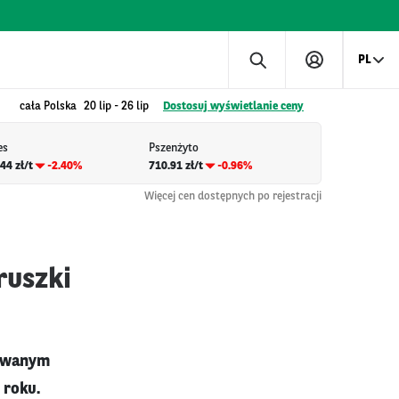
PL
cała Polska
20 lip
-
26 lip
Dostosuj wyświetlanie ceny
es
Pszenżyto
44 zł/t
-2.40%
710.91 zł/t
-0.96%
Więcej cen dostępnych po rejestracji
ruszki
lowanym
 roku.