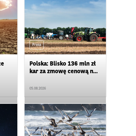
Prasa
ce
Polska: Blisko 136 mln zł
kar za zmowę cenową n...
05.08.2026