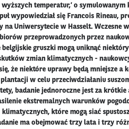
o wyższych temperatur,’ o symulowanym 
uł wypowiedział się Francois Rineau, pr
 na Uniwersytecie w Hasselt. Wczesne w
zbiorów przeprowadzonych przez nauko
że belgijskie gruszki mogą uniknąć niektór
skutków zmian klimatycznych - naukowc
się, że niektóre uprawy będą mniejsze a 
plantacji w celu przeciwdziałaniu suszo
tety, badanie jednoroczne jest za krótkie
asilenie ekstremalnych warunków pogod
 klimatycznych, które mogą siać spustos
danie ma obejmować trzy lata i trzy róż