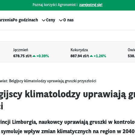
Poznaj korzyści Agronomist i
zarejestruj się!
rzenia
Po godzinach
Ceny
O nas
Jęczmień
Kukurydza
Owi
678.75 zł/t
+
0.39%
887.94 zł/t
+
1.26%
538.
wiat: Belgijscy klimatolodzy uprawiają gruszki przyszłości
gijscy klimatolodzy uprawiają g
i
wincji Limburgia, naukowcy uprawiają gruszki w kontro
 symuluje wpływ zmian klimatycznych na region w 2040