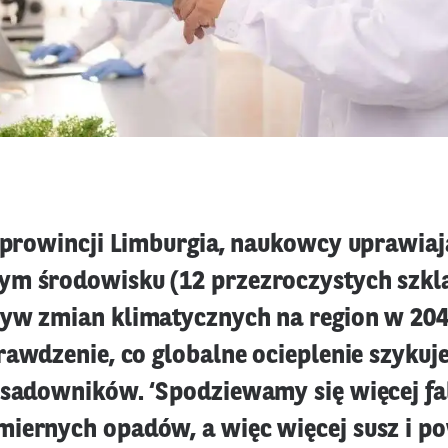
j prowincji Limburgia, naukowcy uprawiaj
m środowisku (12 przezroczystych szkla
yw zmian klimatycznych na region w 2040
rawdzenie, co globalne ocieplenie szykuje
 sadowników. ‘Spodziewamy się więcej fa
iernych opadów, a więc więcej susz i po