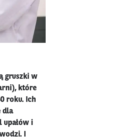
ą gruszki w
rni), które
 roku. Ich
 dla
l upałów i
wodzi. I