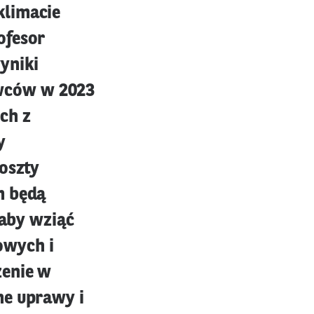
klimacie
ofesor
yniki
wców w 2023
ych z
y
koszty
m będą
 aby wziąć
owych i
zenie w
ne uprawy i