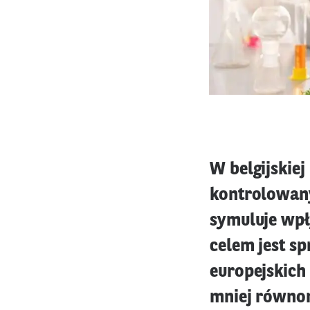
W belgijskie
kontrolowany
symuluje wpł
celem jest sp
europejskich
mniej równom