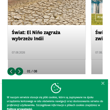
Prasa
Prasa
Świat: El Niño zagraża
Świat:
wybrzeżu Indii
zwięks
07.08.2026
07.08.2026
01 / 08
W naszym serwisie stosuje się pliki cookies, które są zapisywane na dysku
urządzenia końcowego w celu ułatwienia nawigacji oraz dostosowania serwisu do
preferencji użytkownika. Szczegółowe informacje o plikach cookies znajdziesz w
Polityce prywatności.