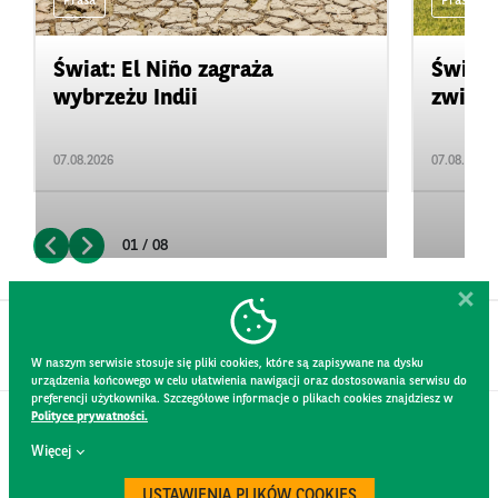
Prasa
Prasa
Świat: El Niño zagraża
Świat:
wybrzeżu Indii
zwięks
07.08.2026
07.08.2026
01 / 08
W naszym serwisie stosuje się pliki cookies, które są zapisywane na dysku
urządzenia końcowego w celu ułatwienia nawigacji oraz dostosowania serwisu do
preferencji użytkownika. Szczegółowe informacje o plikach cookies znajdziesz w
Polityce prywatności.
KONTAKT
Więcej
REGULAMIN STRONY
POLITYKA PRYWATNOŚCI
USTAWIENIA PLIKÓW COOKIES