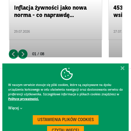
Inflacja żywności jako nowa
453 ml
norma - co naprawdę...
wsi. K
29.07.2026
27.07.2026
01 / 08
W naszym serwisie stosuje się pliki cookies, które są zapisywane na dysku
urządzenia końcowego w celu ułatwienia nawigacji oraz dostosowania serwisu do
preferencji użytkownika. Szczegółowe informacje o plikach cookies znajdziesz w
Polityce prywatności.
KONTAKT
Więcej
REGULAMIN STRONY
POLITYKA PRYWATNOŚCI
USTAWIENIA PLIKÓW COOKIES
RODO
BEZPIECZEŃSTWO
CZYTAJ WIĘCEJ