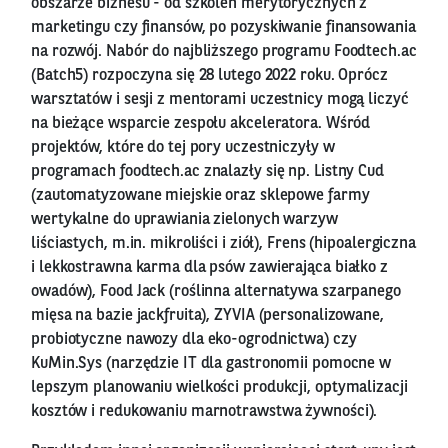
obszarze biznesu - od szkoleń merytorycznych z
marketingu czy finansów, po pozyskiwanie finansowania
na rozwój. Nabór do najbliższego programu Foodtech.ac
(Batch5) rozpoczyna się 28 lutego 2022 roku. Oprócz
warsztatów i sesji z mentorami uczestnicy mogą liczyć
na bieżące wsparcie zespołu akceleratora. Wśród
projektów, które do tej pory uczestniczyły w
programach foodtech.ac znalazły się np. Listny Cud
(zautomatyzowane miejskie oraz sklepowe farmy
wertykalne do uprawiania zielonych warzyw
liściastych, m.in. mikroliści i ziół), Frens (hipoalergiczna
i lekkostrawna karma dla psów zawierająca białko z
owadów), Food Jack (roślinna alternatywa szarpanego
mięsa na bazie jackfruita), ZYVIA (personalizowane,
probiotyczne nawozy dla eko-ogrodnictwa) czy
KuMin.Sys (narzędzie IT dla gastronomii pomocne w
lepszym planowaniu wielkości produkcji, optymalizacji
kosztów i redukowaniu marnotrawstwa żywności).