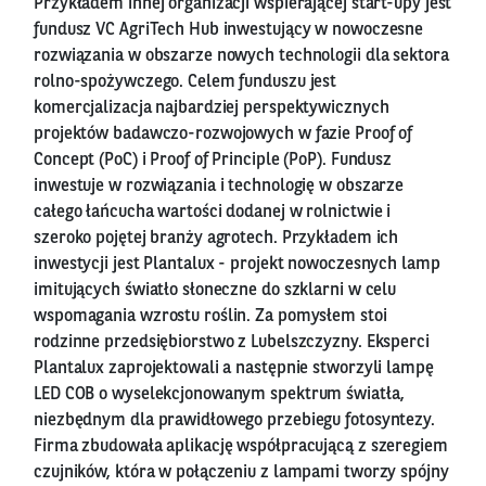
Przykładem innej organizacji wspierającej start-upy jest
fundusz VC AgriTech Hub inwestujący w nowoczesne
rozwiązania w obszarze nowych technologii dla sektora
rolno-spożywczego. Celem funduszu jest
komercjalizacja najbardziej perspektywicznych
projektów badawczo-rozwojowych w fazie Proof of
Concept (PoC) i Proof of Principle (PoP). Fundusz
inwestuje w rozwiązania i technologię w obszarze
całego łańcucha wartości dodanej w rolnictwie i
szeroko pojętej branży agrotech. Przykładem ich
inwestycji jest Plantalux - projekt nowoczesnych lamp
imitujących światło słoneczne do szklarni w celu
wspomagania wzrostu roślin. Za pomysłem stoi
rodzinne przedsiębiorstwo z Lubelszczyzny. Eksperci
Plantalux zaprojektowali a następnie stworzyli lampę
LED COB o wyselekcjonowanym spektrum światła,
niezbędnym dla prawidłowego przebiegu fotosyntezy.
Firma zbudowała aplikację współpracującą z szeregiem
czujników, która w połączeniu z lampami tworzy spójny