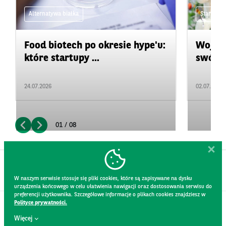
Alternatywa białka
Start-upy
Food biotech po okresie hype'u:
Wojewó
które startupy ...
swój pr
24.07.2026
02.07.2026
01 / 08
W naszym serwisie stosuje się pliki cookies, które są zapisywane na dysku
urządzenia końcowego w celu ułatwienia nawigacji oraz dostosowania serwisu do
preferencji użytkownika. Szczegółowe informacje o plikach cookies znajdziesz w
Polityce prywatności.
KONTAKT
Więcej
REGULAMIN STRONY