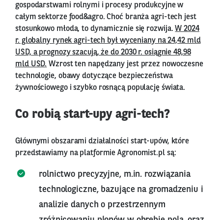
gospodarstwami rolnymi i procesy produkcyjne w
całym sektorze food&agro. Choć branża agri-tech jest
stosunkowo młoda, to dynamicznie się rozwija.
W 2024
r. globalny rynek agri-tech był wyceniany na 24,42 mld
USD, a prognozy szacują, że do 2030 r. osiągnie 48,98
mld USD
.
Wzrost ten napędzany jest przez nowoczesne
technologie, obawy dotyczące bezpieczeństwa
żywnościowego i szybko rosnącą populację świata.
Co robią start-upy agri-tech?
Głównymi obszarami działalności start-upów, które
przedstawiamy na platformie Agronomist.pl są:
rolnictwo precyzyjne, m.in. rozwiązania
technologiczne, bazujące na gromadzeniu i
analizie danych o przestrzennym
zróżnicowaniu plonów w obrębie pola, oraz