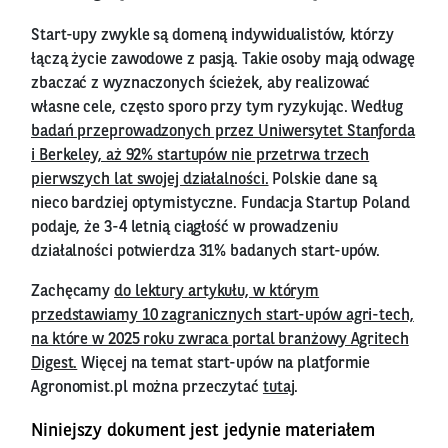
Start-upy zwykle są domeną indywidualistów, którzy
łączą życie zawodowe z pasją. Takie osoby mają odwagę
zbaczać z wyznaczonych ścieżek, aby realizować
własne cele, często sporo przy tym ryzykując. Według
badań przeprowadzonych przez Uniwersytet Stanforda
i Berkeley, aż 92% startupów nie przetrwa trzech
pierwszych lat swojej działalności.
Polskie dane są
nieco bardziej optymistyczne. Fundacja Startup Poland
podaje, że 3-4 letnią ciągłość w prowadzeniu
działalności potwierdza 31% badanych start-upów.
Zachęcamy
do lektury artykułu, w którym
przedstawiamy 10 zagranicznych start-upów agri-tech,
na które w 2025 roku zwraca portal branżowy Agritech
Digest.
Więcej na temat start-upów na platformie
Agronomist.pl można przeczytać
tutaj
.
Niniejszy dokument jest jedynie materiałem