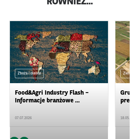
RÓWNIEŻ...
Zboża i oleiste
Zielone 
Food&Agri Industry Flash –
Grunty
Informacje branżowe ...
presją
07.07.2026
18.05.2026