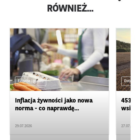
RÓWNIEŻ...
Finanse i prawo
Dotacje
Inflacja żywności jako nowa
453 ml
norma - co naprawdę...
wsi. K
29.07.2026
27.07.2026