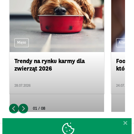
Mięso
Alternaty
Trendy na rynku karmy dla
Food b
zwierząt 2026
które s
28.07.2026
24.07.2026
01 / 08