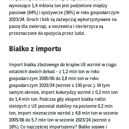
wynoszące 1,4 miliona ton jest podzielone między
paszowe (64%) i spożywcze (36%) w roku gospodarczym
2023/24. Groch i bób są zazwyczaj wykorzystywane na
paszę dla zwierząt, a soczewica i ciecierzyca są
przeznaczone do spożycia przez ludzi.
Białko z importu
Import białka zbożowego do krajów UE wzrósł w ciągu
ostatnich dwóch dekad - z 1,2 mln ton w roku
gospodarczym 2005/06 do 2,8 mln ton w roku
gospodarczym 2023/24 (wzrost o 130 proc.). W tym
samym okresie, import kukurydzy wzrósł z 0,2 mln ton
do 1,4 mln ton. Podczas gdy eksport białka roślin
oleistych z UE pozostał stabilny na poziomie 0,2 mln
ton, import nieznacznie wzrósł z 4,8 mln ton w sezonie
2005/06 do 5,7 mln ton w sezonie 2023/24 (wzrost o
18%). Co najczęściej importujemy? Białko sojowe i