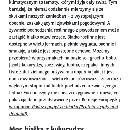
klimatycznym to tematy, którymi żyje cały świat. Tym
bardziej, że niemal codziennie mierzymy się ze
skutkami naszych zaniedbań – z występującymi
obecnie, zaskakującymi zjawiskami pogodowymi. A
żywność pochodzenia roślinnego z powodzeniem może
zastąpić białko odzwierzęce. Białko roślinne jest
dostępne w wielu formach, pięknie wygląda, pachnie i
smakuje, a także jest przystępne cenowo. Możemy
przebierać w przysmakach na bazie soi, grochu, bobu,
fasoli, kukurydzy, soczewicy, łubinu, rzepaku i innych.
Listę zalet zielonego pożywienia dopełnia fakt, iż jest
ono zrównoważone – wielu ekspertów uważa, że w dużo
większym stopniu od białek pochodzenia zwierzęcego.
Jednak Europejczycy nie chcą zrezygnować z mięsa, co
pokazują dane przedstawione przez Komisję Europejską
w raporcie
Podaż i popyt na białko (Protein supply and
demand).
Moc białka z kukurydzy