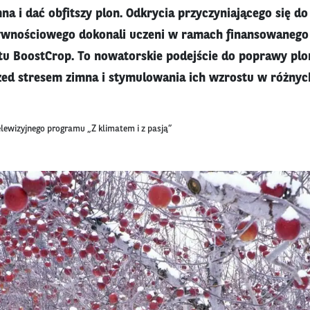
mna i dać obfitszy plon. Odkrycia przyczyniającego się d
ywnościowego dokonali uczeni w ramach finansowanego 
tu BoostCrop. To nowatorskie podejście do poprawy pl
zed stresem zimna i stymulowania ich wzrostu w różny
elewizyjnego programu „Z klimatem i z pasją”