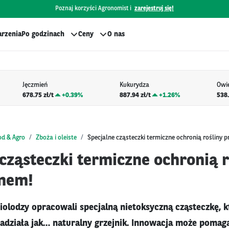
Poznaj korzyści Agronomist i
zarejestruj się!
rzenia
Po godzinach
Ceny
O nas
Jęczmień
Kukurydza
Owi
678.75 zł/t
+
0.39%
887.94 zł/t
+
1.26%
538.
od & Agro
Zboża i oleiste
Specjalne cząsteczki termiczne ochronią rośliny 
cząsteczki termiczne ochronią r
mnem!
biolodzy opracowali specjalną nietoksyczną cząsteczkę, 
adziała jak… naturalny grzejnik. Innowacja może pomag