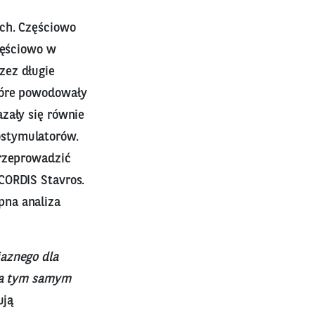
ach. Częściowo
zęściowo w
zez długie
tóre powodowały
zały się równie
ostymulatorów.
przeprowadzić
CORDIS Stavros.
pna analiza
jaznego dla
, a tym samym
ją