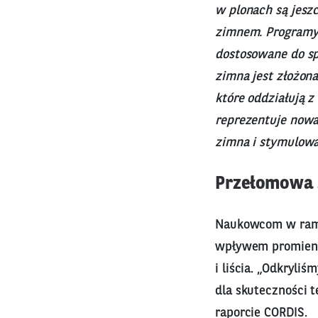
w plonach są jesz
zimnem. Programy 
dostosowane do spe
zimna jest złożona
które oddziałują 
reprezentuje nowa
zimna i stymulow
Przełomowa s
Naukowcom w ramac
wpływem promienio
i liścia. „Odkryli
dla skuteczności t
raporcie CORDIS.