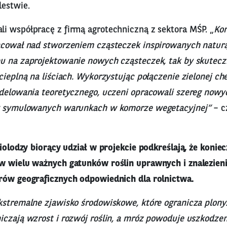
estwie.
i współpracę z firmą agrotechniczną z sektora MŚP. „
Kor
acował nad stworzeniem cząsteczek inspirowanych naturą
u na zaprojektowanie nowych cząsteczek, tak by skuteczn
cieplną na liściach. Wykorzystując połączenie zielonej ch
odelowania teoretycznego, uczeni opracowali szereg nowy
 w symulowanych warunkach w komorze wegetacyjnej”
– c
biolodzy biorący udział w projekcie podkreślają, że koniec
w wielu ważnych gatunków roślin uprawnych i znalezien
rów geograficznych odpowiednich dla rolnictwa.
kstremalne zjawisko środowiskowe, które ogranicza plony.
czają wzrost i rozwój roślin, a mróz powoduje uszkodzen