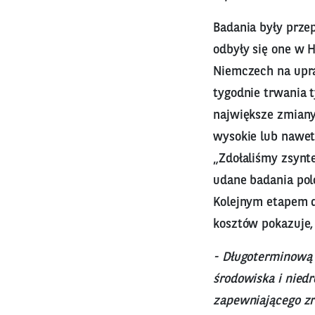
Badania były prze
odbyły się one w H
Niemczech na upra
tygodnie trwania 
największe zmiany
wysokie lub nawet
„Zdołaliśmy zsynt
udane badania pol
Kolejnym etapem d
kosztów pokazuje, 
- Długoterminową 
środowiska i nied
zapewniającego z