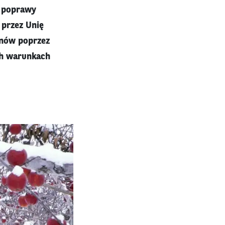
o poprawy
przez Unię
onów poprzez
ch warunkach