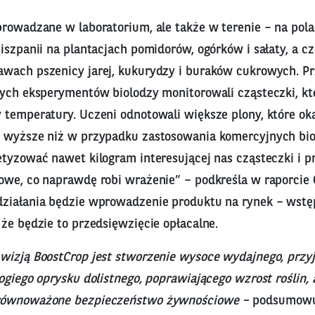
prowadzane w laboratorium, ale także w terenie – na pol
iszpanii na plantacjach pomidorów, ogórków i sałaty, a c
wach pszenicy jarej, kukurydzy i buraków cukrowych. Pr
tych eksperymentów biolodzy monitorowali cząsteczki, k
 temperatury. Uczeni odnotowali większe plony, które oka
 wyższe niż w przypadku zastosowania komercyjnych bi
etyzować nawet kilogram interesującej nas cząsteczki i 
owe, co naprawdę robi wrażenie” – podkreśla w raporcie 
ziałania będzie wprowadzenie produktu na rynek – wstę
że będzie to przedsięwzięcie opłacalne.
wizją BoostCrop jest stworzenie wysoce wydajnego, przy
rogiego oprysku dolistnego, poprawiającego wzrost roślin
równoważone bezpieczeństwo żywnościowe –
podsumowu