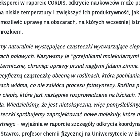
eksperci w raporcie CORDIS, odkrycie naukowców może 
 na niskie temperatury i zwiększyć ich produktywność, ja
umożliwić uprawę na obszarach, na których wcześniej istn
mrozkiem.
śmy naturalnie występujące cząsteczki wytwarzające ciep
ch polowych. Nazywamy je "grzejnikami molekularnymi" 
 termiczne, chroniąc uprawy przed nagłymi falami zimna.
ecyficzną cząsteczkę obecną w roślinach, która pochłania
ach widma, co nie zakłóca procesu fotosyntezy. Roślina p
 ciepło, które jest następnie rozprowadzane na liściach. 
a. Wiedzieliśmy, że jest nietoksyczna, więc pomyśleliśmy
ąsteczki spróbujemy zaprojektować nowe molekuły, które
stnego –
wyjaśnia w raporcie szczegóły odkrycia koordyna
s Stavros, profesor chemii fizycznej na Uniwersytecie w 