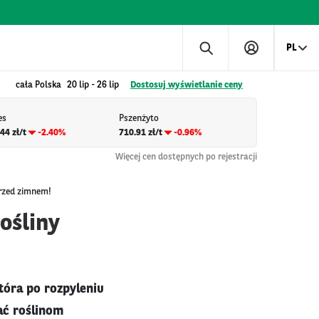
PL
cała Polska
20 lip
-
26 lip
Dostosuj wyświetlanie ceny
es
Pszenżyto
44 zł/t
-2.40%
710.91 zł/t
-0.96%
Więcej cen dostępnych po rejestracji
przed zimnem!
ośliny
która po rozpyleniu
ać roślinom