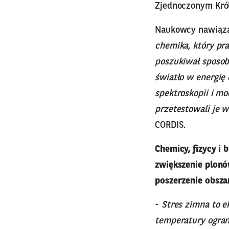
Zjednoczonym Król
Naukowcy nawiązal
chemika, który pr
poszukiwał sposob
światło w energię 
spektroskopii i m
przetestowali je
CORDIS.
Chemicy, fizycy i 
zwiększenie plonó
poszerzenie obsza
-
Stres zimna to e
temperatury ograni