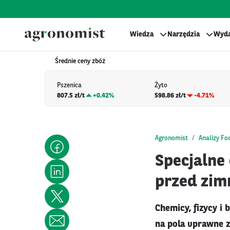
Wiedza
Narzędzia
Wyda
Średnie ceny zbóż
Pszenica
Żyto
807.5 zł/t
+
0.42%
598.86 zł/t
-4.71%
Agronomist
Analizy Fo
Specjalne 
przed zi
Chemicy, fizycy i 
na pola uprawne z