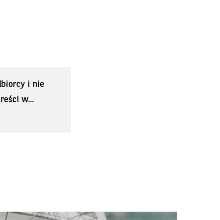
biorcy i nie
eści w...