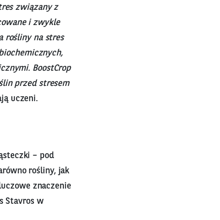
tres związany z
cowane i zwykle
 rośliny na stres
i biochemicznych,
icznymi. BoostCrop
ślin przed stresem
ją uczeni.
steczki – pod
ówno rośliny, jak
 kluczowe znaczenie
os Stavros w