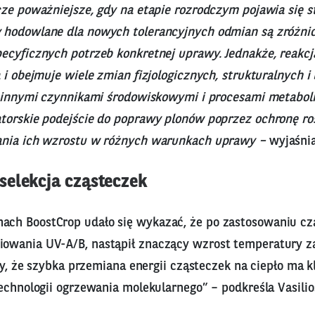
cze poważniejsze, gdy na etapie rozrodczym pojawia się s
hodowlane dla nowych tolerancyjnych odmian są zróżni
cyficznych potrzeb konkretnej uprawy. Jednakże, reakcja
 i obejmuje wiele zmian fizjologicznych, strukturalnych 
z innymi czynnikami środowiskowymi i procesami metabol
torskie podejście do poprawy plonów poprzez ochronę ro
ania ich wzrostu w różnych warunkach uprawy –
wyjaśnia
elekcja cząsteczek
h BoostCrop udało się wykazać, że po zastosowaniu czą
wania UV-A/B, nastąpił znaczący wzrost temperatury zar
śmy, że szybka przemiana energii cząsteczek na ciepło ma
echnologii ogrzewania molekularnego” – podkreśla Vasili