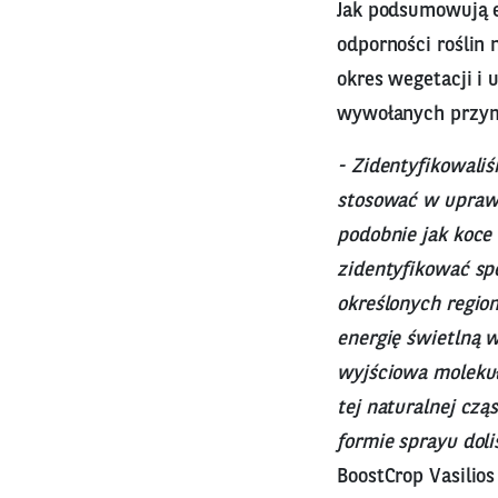
Jak podsumowują 
odporności roślin
okres wegetacji i 
wywołanych przy
- Zidentyfikowali
stosować w uprawa
podobnie jak koce
zidentyfikować sp
określonych region
energię świetlną w
wyjściowa molekuł
tej naturalnej cz
formie sprayu doli
BoostCrop Vasilio