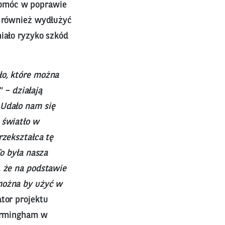
pomóc w poprawie
k również wydłużyć
iało ryzyko szkód
ło, które można
– działają
 Udało nam się
 światło w
rzekształca tę
To była nasza
, że na podstawie
 można by użyć w
tor projektu
Birmingham w