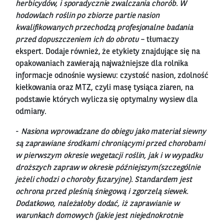
herbicydów, i sporadycznie zwalczania chorób. W
hodowlach roślin po zbiorze partie nasion
kwalifikowanych przechodzą profesjonalne badania
przed dopuszczeniem ich do obrotu
– tłumaczy
ekspert. Dodaje również, że etykiety znajdujące się na
opakowaniach zawierają najważniejsze dla rolnika
informacje odnośnie wysiewu: czystość nasion, zdolność
kiełkowania oraz MTZ, czyli masę tysiąca ziaren, na
podstawie których wylicza się optymalny wysiew dla
odmiany.
-
Nasiona wprowadzane do obiegu jako materiał siewny
są zaprawiane środkami chroniącymi przed chorobami
w pierwszym okresie wegetacji roślin, jak i w wypadku
droższych zapraw w okresie późniejszym(szczególnie
jeżeli chodzi o choroby fuzaryjne). Standardem jest
ochrona przed pleśnią śniegową i zgorzelą siewek.
Dodatkowo, należałoby dodać, iż zaprawianie w
warunkach domowych (jakie jest niejednokrotnie