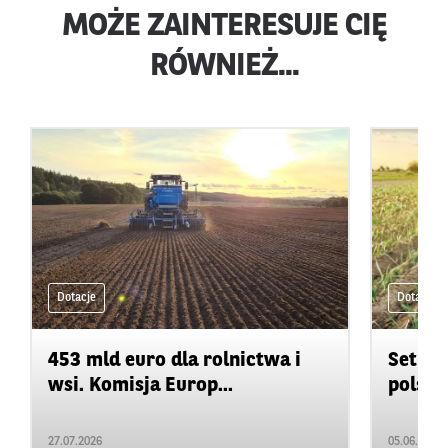
MOŻE ZAINTERESUJE CIĘ
RÓWNIEŻ...
Dotacje
Dotacje
453 mld euro dla rolnictwa i
Setki 
wsi. Komisja Europ...
polskie
27.07.2026
05.06.2026