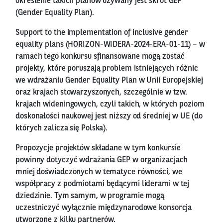
określenie takich planów używany jest skrót GEP
(Gender Equality Plan).
Support to the implementation of inclusive gender
equality plans (HORIZON-WIDERA-2024-ERA-01-11) – w
ramach tego konkursu sfinansowane mogą zostać
projekty, które poruszają problem istniejących różnic
we wdrażaniu Gender Equality Plan w Unii Europejskiej
oraz krajach stowarzyszonych, szczególnie w tzw.
krajach wideningowych, czyli takich, w których poziom
doskonałości naukowej jest niższy od średniej w UE (do
których zalicza się Polska).
Propozycje projektów składane w tym konkursie
powinny dotyczyć wdrażania GEP w organizacjach
mniej doświadczonych w tematyce równości, we
współpracy z podmiotami będącymi liderami w tej
dziedzinie. Tym samym, w programie mogą
uczestniczyć wyłącznie międzynarodowe konsorcja
utworzone z kilku partnerów.