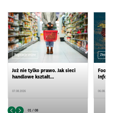
Regulacje unijne
Zboża i ol
Już nie tylko prawo. Jak sieci
Food&A
handlowe kształt...
Inform
07.08.2026
06.08.2026
01 / 08