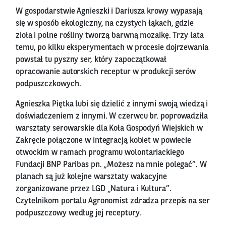
W gospodarstwie Agnieszki i Dariusza krowy wypasają
się w sposób ekologiczny, na czystych łąkach, gdzie
zioła i polne rośliny tworzą barwną mozaikę. Trzy lata
temu, po kilku eksperymentach w procesie dojrzewania
powstał tu pyszny ser, który zapoczątkował
opracowanie autorskich receptur w produkcji serów
podpuszczkowych.
Agnieszka Piętka lubi się dzielić z innymi swoją wiedzą i
doświadczeniem z innymi. W czerwcu br. poprowadziła
warsztaty serowarskie dla Koła Gospodyń Wiejskich w
Zakręcie połączone w integracją kobiet w powiecie
otwockim w ramach programu wolontariackiego
Fundacji BNP Paribas pn. „Możesz na mnie polegać”. W
planach są już kolejne warsztaty wakacyjne
zorganizowane przez LGD „Natura i Kultura”.
Czytelnikom portalu Agronomist zdradza przepis na ser
podpuszczowy według jej receptury.