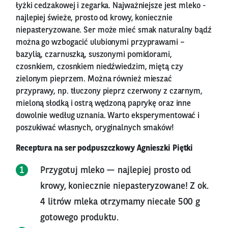
łyżki cedzakowej i zegarka. Najważniejsze jest mleko -
najlepiej świeże, prosto od krowy, koniecznie
niepasteryzowane. Ser może mieć smak naturalny bądź
można go wzbogacić ulubionymi przyprawami –
bazylią, czarnuszką, suszonymi pomidorami,
czosnkiem, czosnkiem niedźwiedzim, miętą czy
zielonym pieprzem. Można również mieszać
przyprawy, np. tłuczony pieprz czerwony z czarnym,
mieloną słodką i ostrą wędzoną paprykę oraz inne
dowolnie według uznania. Warto eksperymentować i
poszukiwać własnych, oryginalnych smaków!
Receptura na ser podpuszczkowy Agnieszki Piętki
Przygotuj mleko — najlepiej prosto od
krowy, koniecznie niepasteryzowane! Z ok.
4 litrów mleka otrzymamy niecałe 500 g
gotowego produktu.