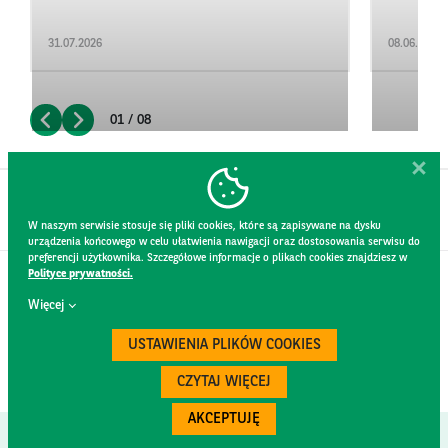
31.07.2026
08.06.2026
01 / 08
W naszym serwisie stosuje się pliki cookies, które są zapisywane na dysku
urządzenia końcowego w celu ułatwienia nawigacji oraz dostosowania serwisu do
preferencji użytkownika. Szczegółowe informacje o plikach cookies znajdziesz w
Polityce prywatności.
KONTAKT
Więcej
REGULAMIN STRONY
POLITYKA PRYWATNOŚCI
USTAWIENIA PLIKÓW COOKIES
RODO
BEZPIECZEŃSTWO
CZYTAJ WIĘCEJ
AKCEPTUJĘ
Created by
300.codes