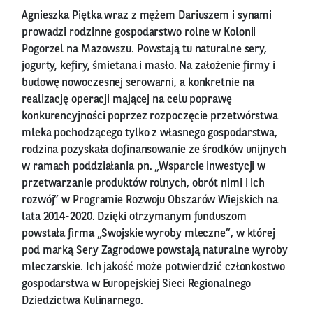
Agnieszka Piętka wraz z mężem Dariuszem i synami
prowadzi rodzinne gospodarstwo rolne w Kolonii
Pogorzel na Mazowszu. Powstają tu naturalne sery,
jogurty, kefiry, śmietana i masło. Na założenie firmy i
budowę nowoczesnej serowarni, a konkretnie na
realizację operacji mającej na celu poprawę
konkurencyjności poprzez rozpoczęcie przetwórstwa
mleka pochodzącego tylko z własnego gospodarstwa,
rodzina pozyskała dofinansowanie ze środków unijnych
w ramach poddziałania pn. „Wsparcie inwestycji w
przetwarzanie produktów rolnych, obrót nimi i ich
rozwój” w Programie Rozwoju Obszarów Wiejskich na
lata 2014-2020. Dzięki otrzymanym funduszom
powstała firma „Swojskie wyroby mleczne”, w której
pod marką Sery Zagrodowe powstają naturalne wyroby
mleczarskie. Ich jakość może potwierdzić członkostwo
gospodarstwa w Europejskiej Sieci Regionalnego
Dziedzictwa Kulinarnego.