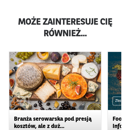
MOŻE ZAINTERESUJE CIĘ
RÓWNIEŻ...
Nabiał
Zboża i ol
Branża serowarska pod presją
Food&A
kosztów, ale z duż...
Inform