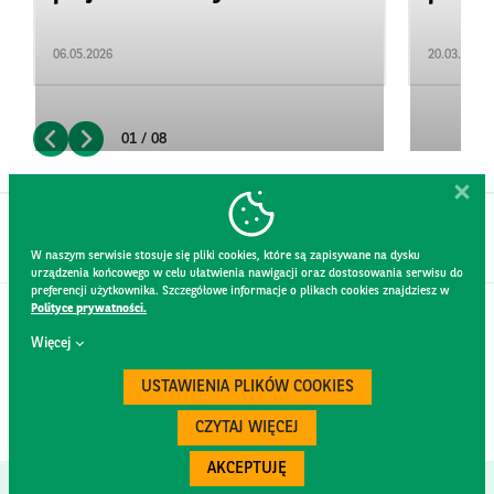
06.05.2026
20.03.2026
01 / 08
W naszym serwisie stosuje się pliki cookies, które są zapisywane na dysku
urządzenia końcowego w celu ułatwienia nawigacji oraz dostosowania serwisu do
preferencji użytkownika. Szczegółowe informacje o plikach cookies znajdziesz w
Polityce prywatności.
KONTAKT
Więcej
REGULAMIN STRONY
POLITYKA PRYWATNOŚCI
USTAWIENIA PLIKÓW COOKIES
RODO
BEZPIECZEŃSTWO
CZYTAJ WIĘCEJ
AKCEPTUJĘ
Created by
300.codes