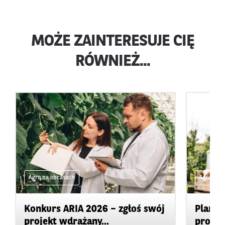
MOŻE ZAINTERESUJE CIĘ
RÓWNIEŻ...
Agro na obcasach
Agro na 
Konkurs ARIA 2026 – zgłoś swój
Plan d
projekt wdrażany...
promow