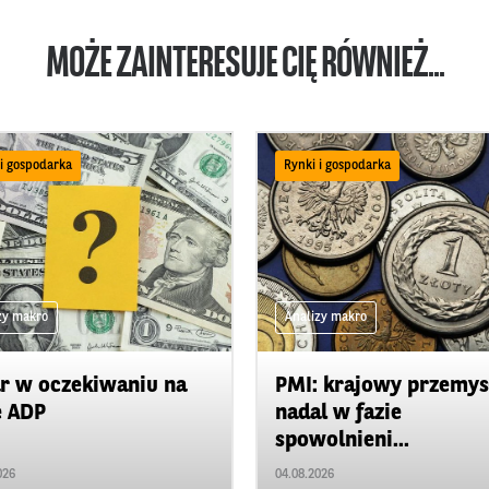
MOŻE ZAINTERESUJE CIĘ RÓWNIEŻ...
 i gospodarka
Rynki i gospodarka
zy makro
Analizy makro
r w oczekiwaniu na
PMI: krajowy przemys
e ADP
nadal w fazie
spowolnieni...
026
04.08.2026