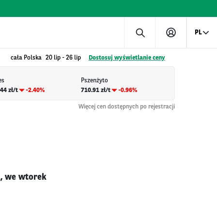
PL
cała Polska
20 lip
-
26 lip
Dostosuj wyświetlanie ceny
es
Pszenżyto
44 zł/t
-2.40%
710.91 zł/t
-0.96%
Więcej cen dostępnych po rejestracji
i, we wtorek