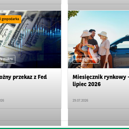
 i gospodarka
zy makro
Analizy makro
ożny przekaz z Fed
Miesięcznik rynkowy 
lipiec 2026
026
29.07.2026