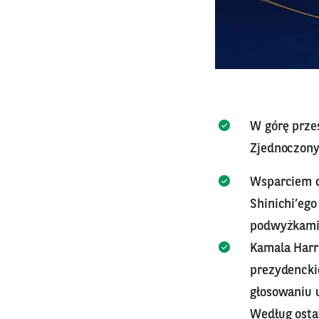
W górę prze
Zjednoczonyc
Wsparciem d
Shinichi’ego
podwyżkami 
Kamala Harr
prezydencki
głosowaniu 
Według osta