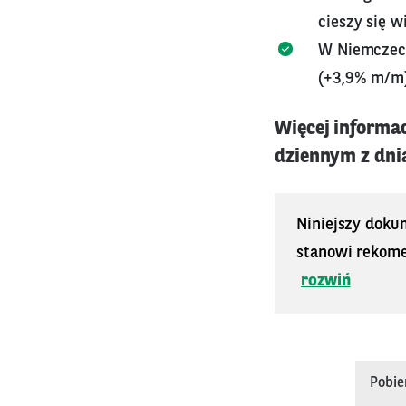
cieszy się 
W Niemczech
(+3,9% m/m)
Więcej informa
dziennym z dnia 
Niniejszy doku
stanowi rekomen
rozwiń
Pobie