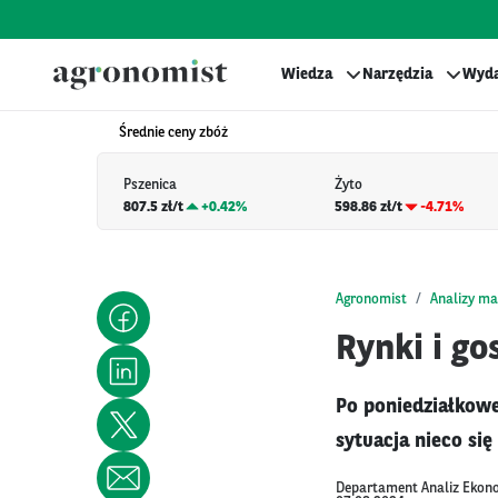
Wiedza
Narzędzia
Wyda
Średnie ceny zbóż
Pszenica
Żyto
807.5 zł/t
+
0.42%
598.86 zł/t
-4.71%
Agronomist
Analizy ma
Rynki i go
Po poniedziałkowe
sytuacja nieco się
Departament Analiz Ekon