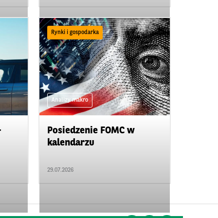
Rynki i gospodarka
Analizy makro
-
Posiedzenie FOMC w
kalendarzu
29.07.2026