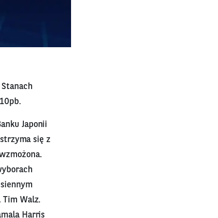
 Stanach
 10pb.
anku Japonii
wstrzyma się z
e wzmożona.
wyborach
jesiennym
a Tim Walz.
amala Harris