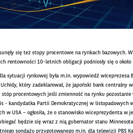
sunęły się też stopy procentowe na rynkach bazowych. W
h rentowności 10-letnich obligacji podniosły się o około
la sytuacji rynkowej była m.in. wypowiedź wiceprezesa B
 Uchidy, który zadeklarował, że japoński bank centralny 
stóp procentowych jeśli zmienność na rynku pozostani
is - kandydatka Partii Demokratycznej w listopadowych 
ch w USA – ogłosiła, że o stanowisko wiceprezydenta w 
ubiegać będzie się wraz z nią gubernator stanu Minnesot
tniego sondażu przygotowanego m.in. dla telewizji PBS K