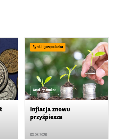
Rynki i gospodarka
Analizy makro
ł
Inflacja znowu
przyśpiesza
03.08.2026