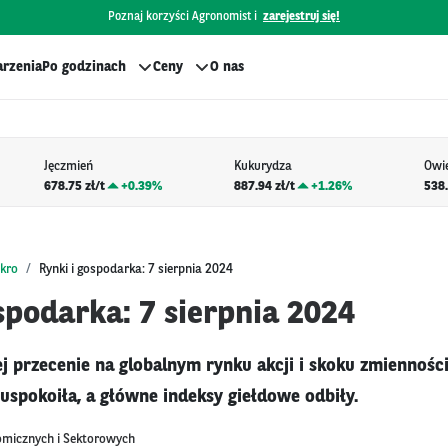
Poznaj korzyści Agronomist i
zarejestruj się!
rzenia
Po godzinach
Ceny
O nas
Jęczmień
Kukurydza
Owi
678.75 zł/t
+
0.39%
887.94 zł/t
+
1.26%
538.
kro
Rynki i gospodarka: 7 sierpnia 2024
spodarka: 7 sierpnia 2024
j przecenie na globalnym rynku akcji i skoku zmiennośc
 uspokoiła, a główne indeksy giełdowe odbiły.
omicznych i Sektorowych