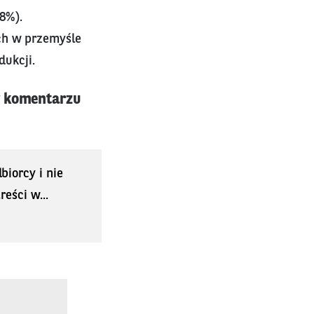
8%).
ch w przemyśle
dukcji.
w komentarzu
biorcy i nie
eści w...