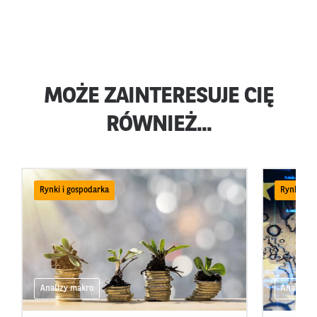
MOŻE ZAINTERESUJE CIĘ
RÓWNIEŻ...
Rynki i gospodarka
Rynki i g
Analizy makro
Analizy 