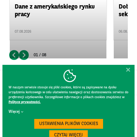
Dane z amerykańskiego rynku
Dobre 
pracy
sektor
07.08.2026
06.08.2026
01 / 08
W naszym serwisie stosuje się pliki cookies, które są zapisywane na dysku
urządzenia końcowego w celu ułatwienia nawigacji oraz dostosowania serwisu do
preferencji użytkownika. Szczegółowe informacje o plikach cookies znajdziesz w
Polityce prywatności.
KONTAKT
Więcej
REGULAMIN STRONY
POLITYKA PRYWATNOŚCI
USTAWIENIA PLIKÓW COOKIES
RODO
BEZPIECZEŃSTWO
CZYTAJ WIĘCEJ