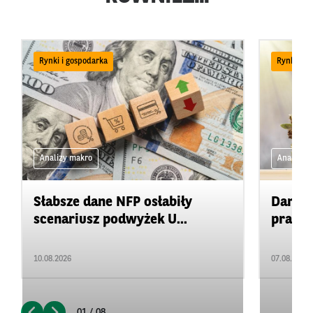
Rynki i gospodarka
Rynki i g
Analizy makro
Analizy 
Słabsze dane NFP osłabiły
Dane z
scenariusz podwyżek U...
pracy
10.08.2026
07.08.2026
01 / 08