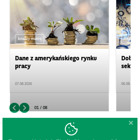
Analizy makro
Analizy 
Dane z amerykańskiego rynku
Dobre 
pracy
sektor
07.08.2026
06.08.2026
01 / 08