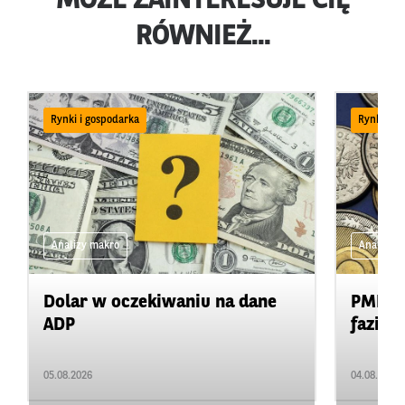
MOŻE ZAINTERESUJE CIĘ
RÓWNIEŻ...
Rynki i gospodarka
Rynki i g
Analizy makro
Analizy 
Dolar w oczekiwaniu na dane
PMI: k
ADP
fazie s
05.08.2026
04.08.2026