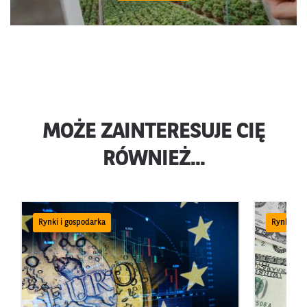
MOŻE ZAINTERESUJE CIĘ
RÓWNIEŻ...
Rynki i gospodarka
Rynki i g