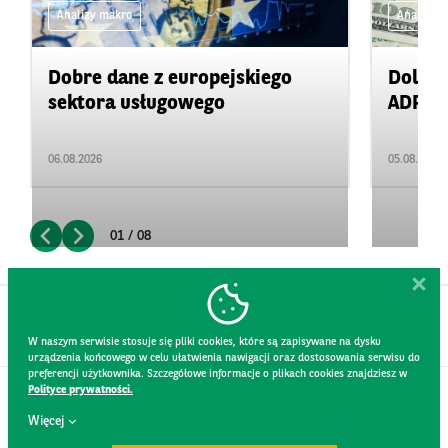
Analizy makro
Analizy 
Dobre dane z europejskiego
Dolar 
sektora usługowego
ADP
06.08.2026
05.08.2026
01 / 08
W naszym serwisie stosuje się pliki cookies, które są zapisywane na dysku
urządzenia końcowego w celu ułatwienia nawigacji oraz dostosowania serwisu do
preferencji użytkownika. Szczegółowe informacje o plikach cookies znajdziesz w
Polityce prywatności.
KONTAKT
Więcej
REGULAMIN STRONY
POLITYKA PRYWATNOŚCI