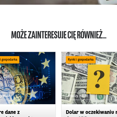
MOŻE ZAINTERESUJE CIĘ RÓWNIEŻ...
 i gospodarka
Rynki i gospodarka
zy makro
Analizy makro
e dane z
Dolar w oczekiwaniu 