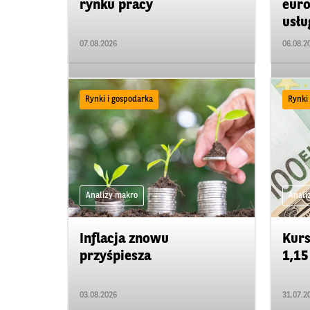
rynku pracy
euro
usł
07.08.2026
06.08.2
Rynki i gospodarka
Rynki
Analizy makro
Anali
Inflacja znowu
Kur
przyśpiesza
1,15
03.08.2026
31.07.2