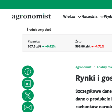
Wiedza
Narzędzia
Wyda
Średnie ceny zbóż
Pszenica
Żyto
807.5 zł/t
+
0.42%
598.86 zł/t
-4.71%
Agronomist
Analizy ma
Rynki i go
Szczegółowe dane
dane o produkcie
rachunków narod