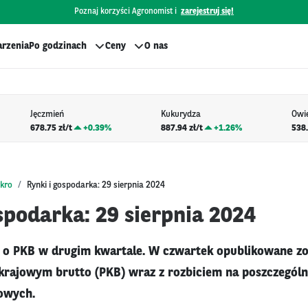
Poznaj korzyści Agronomist i
zarejestruj się!
rzenia
Po godzinach
Ceny
O nas
Jęczmień
Kukurydza
Owi
678.75 zł/t
+
0.39%
887.94 zł/t
+
1.26%
538.
kro
Rynki i gospodarka: 29 sierpnia 2024
spodarka: 29 sierpnia 2024
 o PKB w drugim kwartale. W czwartek opublikowane z
 krajowym brutto (PKB) wraz z rozbiciem na poszczegó
owych.