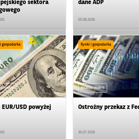
pejskiego sektora
dane ADP
ugowego
026
05.08.2026
 i gospodarka
Rynki i gospodarka
zy makro
Analizy makro
s EUR/USD powyżej
Ostrożny przekaz z Fe
026
30.07.2026