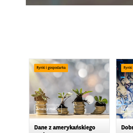
Rynki i gospodarka
Rynki
Analizy makro
Anali
Dane z amerykańskiego
Dobr