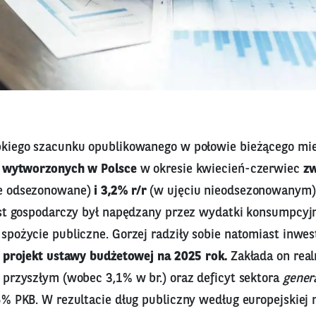
kiego szacunku opublikowanego w połowie bieżącego mi
g wytworzonych w Polsce
w okresie kwiecień-czerwiec
zw
e odsezonowane)
i 3,2% r/r
(w ujęciu nieodsezonowanym
ost gospodarczy był napędzany przez wydatki konsumpcyj
pożycie publiczne. Gorzej radziły sobie natomiast inwest
ł projekt ustawy budżetowej na 2025 rok.
Zakłada on rea
 przyszłym (wobec 3,1% w br.) oraz deficyt sektora
gener
% PKB. W rezultacie dług publiczny według europejskiej 