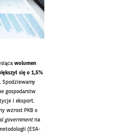
esiąca
wolumen
iększył się o 1,5%
). Spodziewamy
ne gospodarstw
ycje i eksport.
lny wzrost PKB o
al government
na
metodologii (ESA-