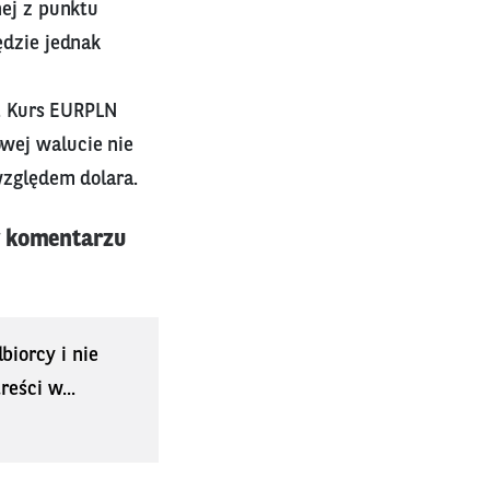
nej z punktu
ędzie jednak
ę. Kurs EURPLN
wej walucie nie
względem dolara.
w komentarzu
biorcy i nie
eści w...