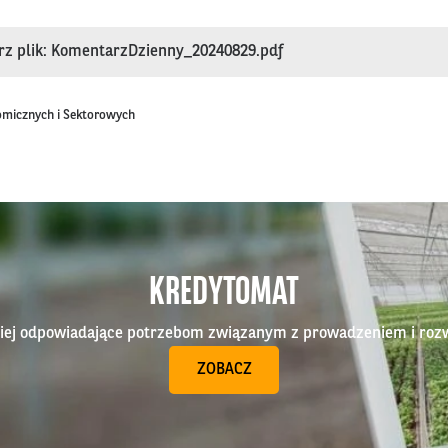
rz plik: KomentarzDzienny_20240829.pdf
omicznych i Sektorowych
KREDYTOMAT
epiej odpowiadające potrzebom związanym z prowadzeniem i roz
ZOBACZ