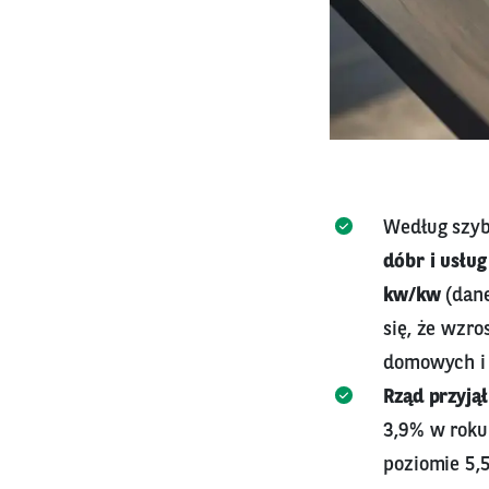
Według szyb
dóbr i usłu
kw/kw
(dan
się, że wzr
domowych i s
Rząd przyją
3,9% w roku
poziomie 5,5