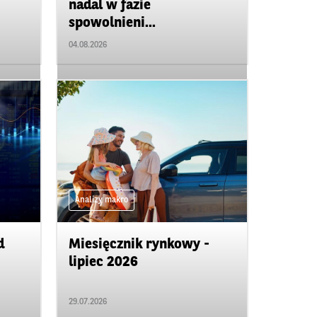
nadal w fazie
spowolnieni...
04.08.2026
Analizy makro
d
Miesięcznik rynkowy -
lipiec 2026
29.07.2026