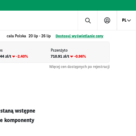
PL
cała Polska
20 lip
-
26 lip
Dostosuj wyświetlanie ceny
es
Pszenżyto
44 zł/t
-2.40%
710.91 zł/t
-0.96%
Więcej cen dostępnych po rejestracji
ostaną wstępne
lne komponenty