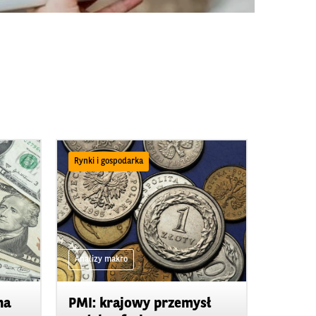
Rynki i gospodarka
Analizy makro
na
PMI: krajowy przemysł