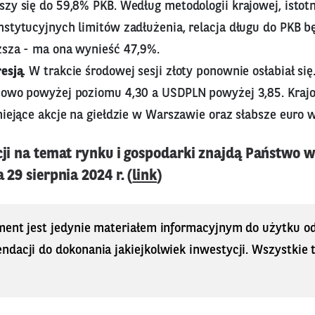
zy się do 59,8% PKB. Według metodologii krajowej, istot
stytucyjnych limitów zadłużenia, relacja długu do PKB b
ższa - ma ona wynieść 47,9%.
resją
. W trakcie środowej sesji złoty ponownie osłabiał si
sowo powyżej poziomu 4,30 a USDPLN powyżej 3,85. Krajo
niejące akcje na giełdzie w Warszawie oraz słabsze euro 
cji na temat rynku i gospodarki znajdą Państwo 
29 sierpnia 2024 r. (
link
)
ment jest jedynie materiałem informacyjnym do użytku od
dacji do dokonania jakiejkolwiek inwestycji. Wszystkie tr