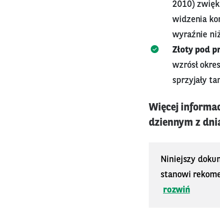
2010) zwięks
widzenia kon
wyraźnie ni
Złoty pod p
wzrósł okre
sprzyjały ta
Więcej informa
dziennym z dnia 
Niniejszy doku
stanowi rekomen
rozwiń