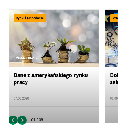
Rynki i gospodarka
Rynki i g
Analizy makro
Analizy 
Dane z amerykańskiego rynku
Dobre 
pracy
sektor
07.08.2026
06.08.2026
01 / 08