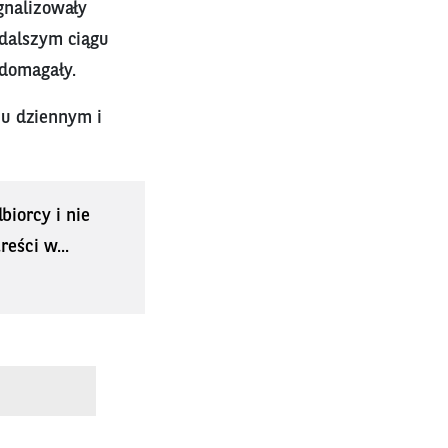
gnalizowały
 dalszym ciągu
 domagały.
zu dziennym i
biorcy i nie
eści w...