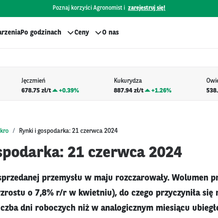
Poznaj korzyści Agronomist i
zarejestruj się!
rzenia
Po godzinach
Ceny
O nas
Jęczmień
Kukurydza
Owi
678.75 zł/t
+
0.39%
887.94 zł/t
+
1.26%
538.
kro
Rynki i gospodarka: 21 czerwca 2024
ospodarka: 21 czerwca 2024
sprzedanej przemysłu w maju rozczarowały. Wolumen pr
zrostu o 7,8% r/r w kwietniu), do czego przyczyniła się
liczba dni roboczych niż w analogicznym miesiącu ubiegł