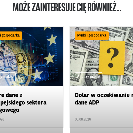
MOŻE ZAINTERESUJE CIĘ RÓWNIEŻ...
 i gospodarka
Rynki i gospodarka
zy makro
Analizy makro
e dane z
Dolar w oczekiwaniu 
pejskiego sektora
dane ADP
ugowego
026
05.08.2026