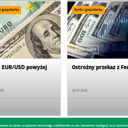
 i gospodarka
Rynki i gospodarka
zy makro
Analizy makro
s EUR/USD powyżej
Ostrożny przekaz z Fe
026
30.07.2026
pisywane na dysku urządzenia końcowego użytkownika w celu ułatwienia nawigacji oraz dostoso