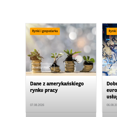
Rynki i gospodarka
Rynki
Analizy makro
Anali
Dane z amerykańskiego
Dobr
rynku pracy
euro
usł
07.08.2026
06.08.2