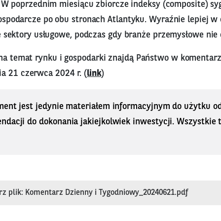
o. W poprzednim miesiącu zbiorcze indeksy (composite) sy
ospodarcze po obu stronach Atlantyku. Wyraźnie lepiej w
ie sektory usługowe, podczas gdy branże przemysłowe nie
 na temat rynku i gospodarki znajdą Państwo w komentar
a 21 czerwca 2024 r. (
link
)
ment jest jedynie materiałem informacyjnym do użytku od
dacji do dokonania jakiejkolwiek inwestycji. Wszystkie tr
rz plik: Komentarz Dzienny i Tygodniowy_20240621.pdf