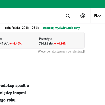
PL
cała Polska
20 lip
-
26 lip
Dostosuj wyświetlanie ceny
es
Pszenżyto
44 zł/t
-2.40%
710.91 zł/t
-0.96%
Więcej cen dostępnych po rejestracji
odukcji spadł o
 między innymi
ego roku.