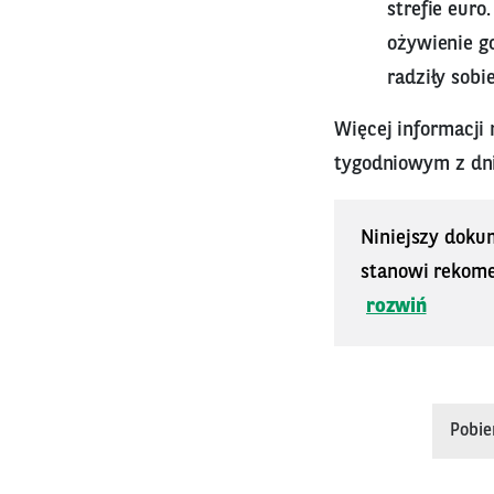
strefie eur
ożywienie g
radziły sob
Więcej informacji
tygodniowym z dni
Niniejszy doku
stanowi rekomen
rozwiń
Pobie