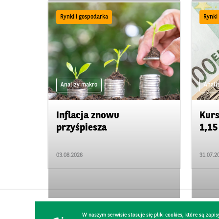
Rynki i gospodarka
Rynki
Analizy makro
Anali
Inflacja znowu
Kur
przyśpiesza
1,15
03.08.2026
31.07.2
W naszym serwisie stosuje się pliki cookies, które są za