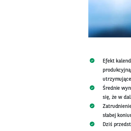
Efekt kalen
produkcyjną
utrzymujące
Średnie wyn
się, że w da
Zatrudnieni
słabej koniu
Dziś przeds