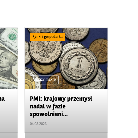
Rynki i gospodarka
Analizy makro
na
PMI: krajowy przemysł
nadal w fazie
spowolnieni...
04.08.2026