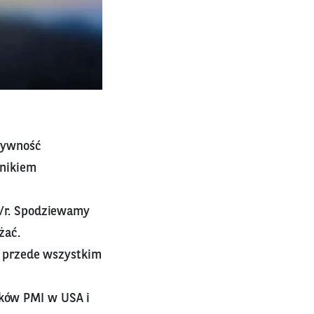
ktywność
ynikiem
r/r. Spodziewamy
żać.
y przede wszystkim
ków PMI w USA i