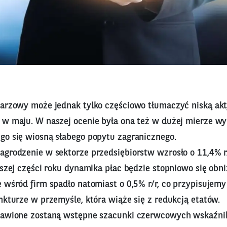
darzowy może jednak tylko częściowo tłumaczyć niską a
 w maju. W naszej ocenie była ona też w dużej mierze w
go się wiosną słabego popytu zagranicznego.
agrodzenie w sektorze przedsiębiorstw wzrosło o 11,4% 
lszej części roku dynamika płac będzie stopniowo się obni
e wśród firm spadło natomiast o 0,5% r/r, co przypisujem
nkturze w przemyśle, która wiąże się z redukcją etatów.
tawione zostaną wstępne szacunki czerwcowych wskaźni