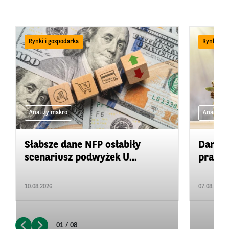
Rynki i gospodarka
Rynki i g
Analizy makro
Analizy 
Słabsze dane NFP osłabiły
Dane z
scenariusz podwyżek U...
pracy
10.08.2026
07.08.2026
01 / 08