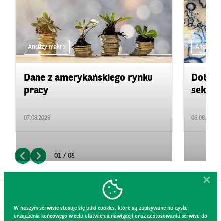
Analizy makro
Analizy 
Dane z amerykańskiego rynku
Dobre 
pracy
sektor
07.08.2026
06.08.2026
01 / 08
W naszym serwisie stosuje się pliki cookies, które są zapisywane na dysku
urządzenia końcowego w celu ułatwienia nawigacji oraz dostosowania serwisu do