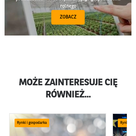
rolnego
ZOBACZ
MOŻE ZAINTERESUJE CIĘ
RÓWNIEŻ...
Rynki i gospodarka
Rynki i g