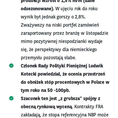
produkcji wzrósł o 1,5% m/m (dane
odsezonowane).
W ujęciu rok do roku
wynik był jednak gorszy o 2,8%.
Zważywszy na niski portfel zamówień
zaraportowany przez branżę w listopadzie
mimo pozytywnej niespodzianki wydaje
się, że perspektywy dla niemieckiego
przemysłu pozostają słabe.
Członek Rady Polityki Pieniężnej Ludwik
Kotecki powiedział, że ocenia przestrzeń
do obniżek stóp procentowych w Polsce w
tym roku na 50 -100pb.
Szacunek ten jest „z grubsza” spójny z
obecną rynkową wyceną
. Kontrakty FRA
zakładają, że stopa referencyjna NBP może