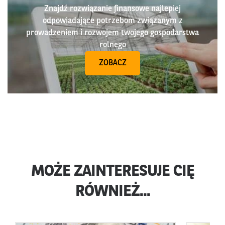
Znajdź rozwiązanie finansowe najlepiej
odpowiadające potrzebom związanym z
prowadzeniem i rozwojem twojego gospodarstwa
rolnego
ZOBACZ
MOŻE ZAINTERESUJE CIĘ
RÓWNIEŻ...