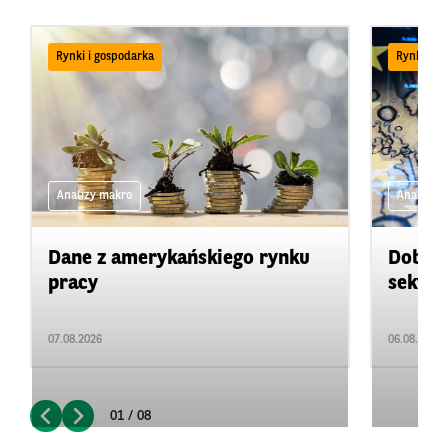
Rynki i gospodarka
Rynki i g
Analizy makro
Analizy 
Dane z amerykańskiego rynku
Dobre 
pracy
sektor
07.08.2026
06.08.2026
01 / 08