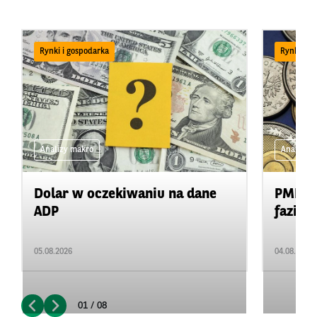
Rynki i gospodarka
Rynki i g
Analizy makro
Analizy 
Dolar w oczekiwaniu na dane
PMI: k
ADP
fazie s
05.08.2026
04.08.2026
01 / 08