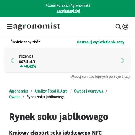
Poznaj korzyści Agronomist i
zarejestruj się!
Średnie ceny zbóż
Dostosuj wyświetlanie ceny
Pszenica
807.5 zł/t
+
0.42%
Więcej cen dostępnych po rejestracji
Agronomist
Analizy Food & Agro
Owoce i warzywa
Owoce
Rynek soku jabłkowego
Rynek soku jabłkowego
Krajowy eksport soku jabłkowego NFC