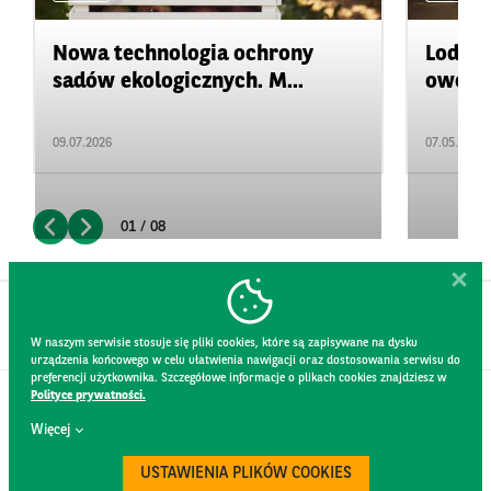
Nowa technologia ochrony
Lody z
sadów ekologicznych. M...
owoców
09.07.2026
07.05.2026
01 / 08
W naszym serwisie stosuje się pliki cookies, które są zapisywane na dysku
urządzenia końcowego w celu ułatwienia nawigacji oraz dostosowania serwisu do
preferencji użytkownika. Szczegółowe informacje o plikach cookies znajdziesz w
Polityce prywatności.
KONTAKT
Więcej
REGULAMIN STRONY
POLITYKA PRYWATNOŚCI
USTAWIENIA PLIKÓW COOKIES
RODO