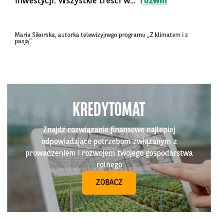
inwestycji. Wszystkie treści w...
rozwiń
Maria Sikorska, autorka telewizyjnego programu „Z klimatem i z
pasją”
KREDYTOMAT
Znajdź rozwiązanie finansowe najlepiej
odpowiadające potrzebom związanym z
prowadzeniem i rozwojem twojego gospodarstwa
rolnego
ZOBACZ