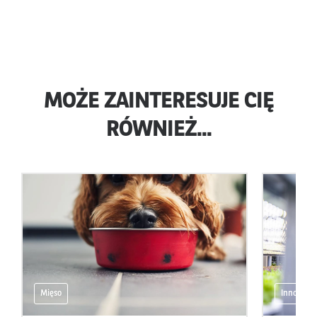
MOŻE ZAINTERESUJE CIĘ
RÓWNIEŻ...
Mięso
Innowacje