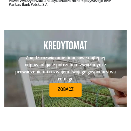
Paweł Wykrzykowski, analityk sektora rolno-spożywczego BNP
Paribas Bank Polska S.A.
KREDYTOMAT
Znajdź rozwiązanie finansowe najlepiej
odpowiadające potrzebom związanym z
prowadzeniem i rozwojem twojego gospodarstwa
rolnego
ZOBACZ