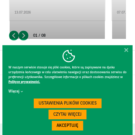
13.07.2026
07.07.2026
01 / 08
W naszym serwisie stosuje się pliki cookies, które są zapisywane na dysku
urządzenia końcowego w celu ułatwienia nawigacji oraz dostosowania serwisu do
preferencji użytkownika. Szczegółowe informacje o plikach cookies znajdziesz w
Polityce prywatności.
KONTAKT
Więcej
REGULAMIN STRONY
POLITYKA PRYWATNOŚCI
USTAWIENIA PLIKÓW COOKIES
RODO
BEZPIECZEŃSTWO
CZYTAJ WIĘCEJ
AKCEPTUJĘ
Created by
300.codes