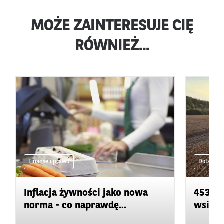
MOŻE ZAINTERESUJE CIĘ
RÓWNIEŻ...
Finanse i prawo
Dotacje
Inflacja żywności jako nowa
453 ml
norma - co naprawdę...
wsi. K