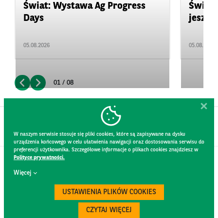
Świat: Wystawa Ag Progress
Świat
Days
jeszcz
05.08.2026
05.08.2026
01 / 08
W naszym serwisie stosuje się pliki cookies, które są zapisywane na dysku
urządzenia końcowego w celu ułatwienia nawigacji oraz dostosowania serwisu do
preferencji użytkownika. Szczegółowe informacje o plikach cookies znajdziesz w
Polityce prywatności.
KONTAKT
Więcej
REGULAMIN STRONY
POLITYKA PRYWATNOŚCI
USTAWIENIA PLIKÓW COOKIES
RODO
BEZPIECZEŃSTWO
CZYTAJ WIĘCEJ