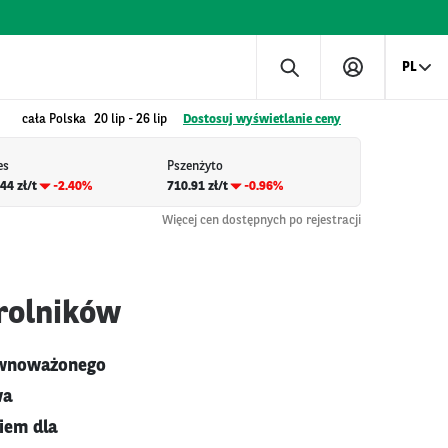
PL
cała Polska
20 lip
-
26 lip
Dostosuj wyświetlanie ceny
es
Pszenżyto
44 zł/t
-2.40%
710.91 zł/t
-0.96%
Więcej cen dostępnych po rejestracji
rolników
równoważonego
wa
iem dla