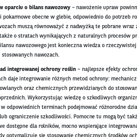
w oparciu o bilans nawozowy
– nawożenie upraw powinn
i pokarmowe obecne w glebie, odpowiednio do potrzeb roś
wozach muszą równoważyć z nadwyżką te pobrane wraz 
c także o stratach wynikających z naturalnych procesów p
bilansu nawozowego jest konieczna wiedza o rzeczywistej 
 i stosowanych nawozach.
sad integrowanej ochrony roślin
– najlepsze efekty ochro
ach daje integrowanie różnych metod ochrony: mechanicz
odowlanych oraz chemicznych przewidzianych do stosowa
oprzednich. Wykorzystując wiedzę o szkodliwych organizm
w odpowiednich terminach podejmować różnorodne dzia
lub ograniczenie szkodliwości. Pomocne tu mogą być takż
we dostępne dla rolników, mocno wspierające integrowaną
dy optymalizuje się stosowanie chemicznych środków och