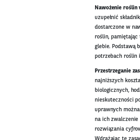
Nawożenie roślin 
uzupełnić składnik
dostarczone w na
roślin, pamiętają
glebie. Podstawą 
potrzebach roślin
Przestrzeganie za
najniższych koszt
biologicznych, h
nieskuteczności p
uprawnych można 
na ich zwalczenie 
rozwiązania cyfro
Wdrażając te zasa