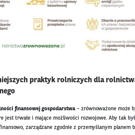
niejszych praktyk rolniczych dla rolnictw
nego
lności finansowej gospodarstwa
– zrównoważone może by
re jest trwałe i mające możliwości rozwojowe. Aby tak by
 finansowo, zarządzane zgodnie z przemyślanym planem 