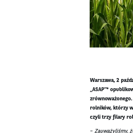
Warszawa, 2 paźdz
„ASAP”* opublikow
zrównoważonego. 
rolników, którzy 
czyli trzy filary 
–
Zauważyliśmy, że