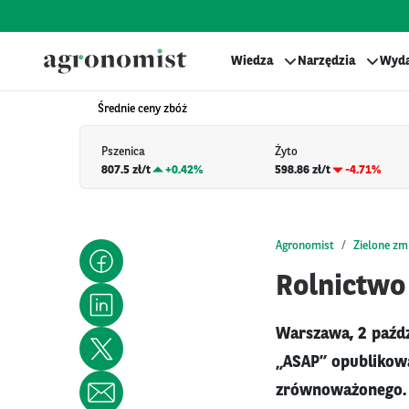
Wiedza
Narzędzia
Wyda
Średnie ceny zbóż
Pszenica
Żyto
807.5 zł/t
+
0.42%
598.86 zł/t
-4.71%
Agronomist
Zielone zm
Rolnictwo
Warszawa, 2 paźdz
„ASAP” opublikowa
zrównoważonego. 