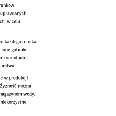
arunków
 uprawianych
ch, w celu
m każdego rolnika
 inne gatunki
oróżnorodności.
darstwa.
e w produkcji
. Żyzność można
 magazynem wody.
 niekorzystne