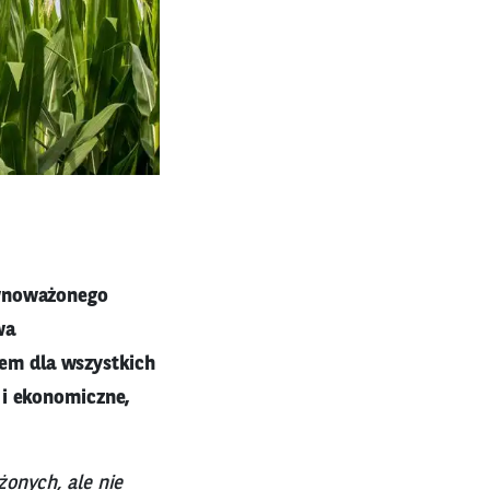
ównoważonego
wa
em dla wszystkich
 i ekonomiczne,
onych, ale nie