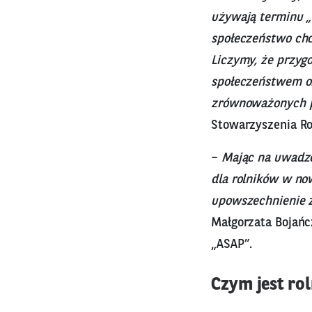
używają terminu „
społeczeństwo chce
Liczymy, że przyg
społeczeństwem or
zrównoważonych p
Stowarzyszenia R
–
Mając na uwadze
dla rolników w now
upowszechnienie z
Małgorzata Bojańc
„ASAP”.
Czym jest r