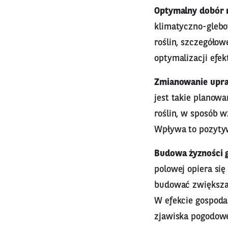
Optymalny dobór 
klimatyczno-gleb
roślin, szczegóło
optymalizacji efek
Zmianowanie upra
jest takie planowa
roślin, w sposób w
Wpływa to pozytyw
Budowa żyzności g
polowej opiera si
budować zwiększaj
W efekcie gospoda
zjawiska pogodow