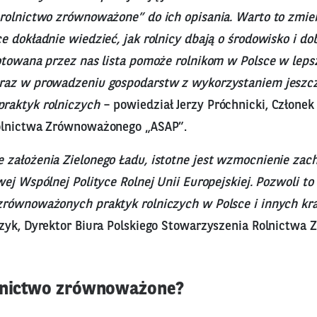
rolnictwo zrównoważone” do ich opisania. Warto to zmien
 dokładnie wiedzieć, jak rolnicy dbają o środowisko i do
otowana przez nas lista pomoże rolnikom w Polsce w leps
az w prowadzeniu gospodarstw z wykorzystaniem jeszcze
raktyk rolniczych
– powiedział Jerzy Próchnicki, Członek
olnictwa Zrównoważonego „ASAP”.
 założenia Zielonego Ładu, istotne jest wzmocnienie zac
ej Wspólnej Polityce Rolnej Unii Europejskiej. Pozwoli to
równoważonych praktyk rolniczych w Polsce i innych kr
zyk, Dyrektor Biura Polskiego Stowarzyszenia Rolnictw
olnictwo zrównoważone?