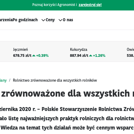
Poznaj korzyści Agronomist i
zarejestruj się!
rzenia
Po godzinach
Ceny
O nas
Jęczmień
Kukurydza
Owi
678.75 zł/t
+
0.39%
887.94 zł/t
+
1.26%
538.
iany
Rolnictwo zrównoważone dla wszystkich rolników
 zrównoważone dla wszystkich 
iernika 2020 r. – Polskie Stowarzyszenie Rolnictwa Z
ło listę najważniejszych praktyk rolniczych dla rolnict
Wiedza na temat tych działań może być cennym wsparc