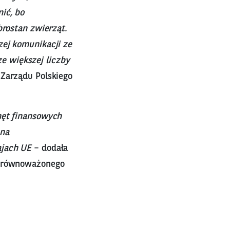
ić, bo
brostan zwierząt.
zej komunikacji ze
 większej liczby
 Zarządu Polskiego
hęt finansowych
 na
ajach UE
– dodała
a Zrównoważonego