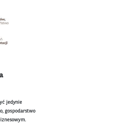
a
ć jedynie
ło, gospodarstwo
biznesowym.