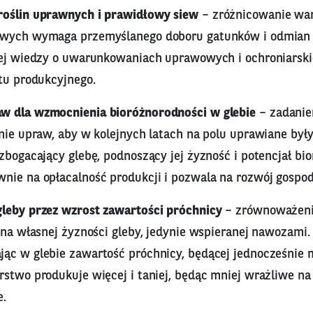
roślin uprawnych i prawidłowy siew
– zróżnicowanie w
owych wymaga przemyślanego doboru gatunków i odmian
wej wiedzy o uwarunkowaniach uprawowych i ochroniarski
tu produkcyjnego.
w dla wzmocnienia bioróżnorodności w glebie
– zadanie
nie upraw, aby w kolejnych latach na polu uprawiane były
zbogacający glebę, podnoszący jej żyzność i potencjał bi
nie na opłacalność produkcji i pozwala na rozwój gospo
leby przez wzrost zawartości próchnicy
– zrównoważeni
ę na własnej żyzności gleby, jedynie wspieranej nawozami
ąc w glebie zawartość próchnicy, będącej jednocześnie
rstwo produkuje więcej i taniej, będąc mniej wrażliwe na
e.